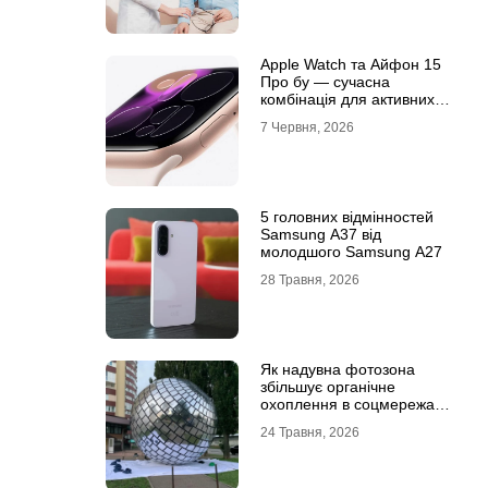
Apple Watch та Айфон 15
Про бу — сучасна
комбінація для активних
користувачів
7 Червня, 2026
5 головних відмінностей
Samsung A37 від
молодшого Samsung A27
28 Травня, 2026
Як надувна фотозона
збільшує органічне
охоплення в соцмережах:
механіка вірусного
24 Травня, 2026
контенту