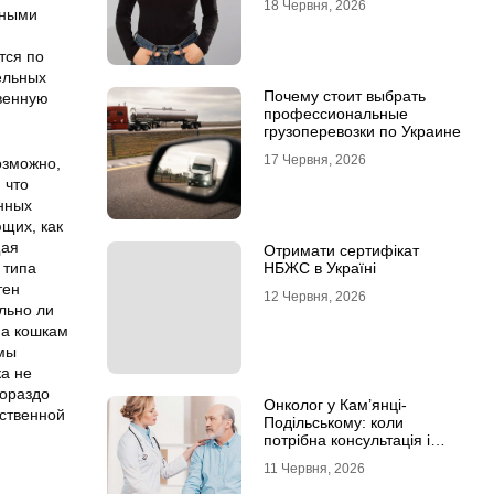
18 Червня, 2026
ьными
тся по
ельных
Почему стоит выбрать
твенную
профессиональные
грузоперевозки по Украине
17 Червня, 2026
озможно,
 что
нных
щих, как
щая
Отримати сертифікат
 типа
НБЖС в Україні
тен
12 Червня, 2026
льно ли
 а кошкам
 мы
ка не
гораздо
Онколог у Кам’янці-
бственной
Подільському: коли
потрібна консультація і
чому не варто відкладати
11 Червня, 2026
обстеження?