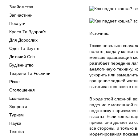
Знайомства
Запчастини
Послуги
Краса Та Здоров'я
Источник:
Для Дорослих
Также невольно сначала
Одяг Та Взуття
полете, когда у кошки 
Дитячий Світ
меньше вращающий моме
разгибает передние ла
Будівництво
аналогичную технику, к
Тварини Та Рослини
ускорить или замедлить
вращение задней части
Різне
вытягиваются вниз в ож
Оголошення
Економіка
В ходе этой сложной в
падение с маленькой в
Здоров'я
подготовку к приземле
Туризм
высоты. Если кошка пад
прием: она делает из 
Наука
все стороны, и только
Техніка
моделирования показыв