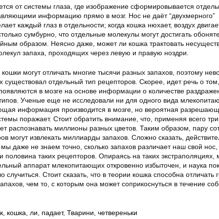
ется от системы глаза, где изображение сформировывается отдел
равляющими информацию прямо в мозг. Нос не даёт “двухмерного”
елает каждый глаз в отдельности; когда кошка нюхает, воздух двигае
только сумбурно, что отдельные молекулы могут достигать обонят
айным образом. Неясно даже, может ли кошка трактовать несущес
олекул запаха, проходящих через левую и правую ноздри.
о кошки могут отличать многие тысячи разных запахов, поэтому нев
х существовал отдельный тип рецепторов. Скорее, идет речь о том,
 появляются в мозге на основе информации о количестве раздраже
типов. Ученые еще не исследовали ни для одного вида млекопитаю
ющая информация производится в мозге, но вероятная разрешаю
темы поражает. Стоит обратить внимание, что, применяя всего три
ет распознавать миллионы разных цветов. Таким образом, пару со
ов могут извлекать миллиарды запахов. Сложно сказать, действите
 мы даже не знаем точно, сколько запахов различает наш свой нос,
и половина таких рецепторов. Опираясь на таких экстраполяциях,
тельный аппарат млекопитающих откровенно избыточен, и наука по
о случиться. Стоит сказать, что в теории кошка способна отличать 
апахов, чем то, с которым она может соприкоснуться в течение со
к
,
кошка
,
ли
,
падает
,
Тварини
,
четвереньки