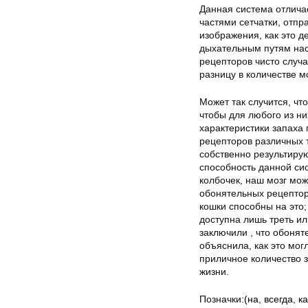
Данная система отлича
частями сетчатки, отп
изображения, как это д
дыхательным путям нас
рецепторов чисто случ
разницу в количестве м
Может так случится, чт
чтобы для любого из ни
характеристики запаха
рецепторов различных 
собственно результиру
способность данной сис
колбочек, наш мозг мож
обонятельных рецептор
кошки способны на это;
доступна лишь треть ил
заключили , что обоня
объяснила, как это могл
приличное количество з
жизни.
Позначки:
(на
,
всегда
,
ка