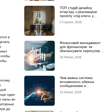
ТОП студій дизайну
інтер’єру з реалізацією
проєкту «під ключ» у
Хмельницькому
5 Серпня, 2026
ется в
делать
Фінансовий менеджмент
е
для фрілансерів: як
збалансувати нерегулярні
еняют
доходи
 чтобы
28 Липня, 2026
тобы
Чем важны система
оэтому
мгновенного обмена
а
сообщениями и
ьшой
предотвращение утечек
24 Липня, 2026
информации для бизнеса
 еще один
я лапы во
раторные
мум до