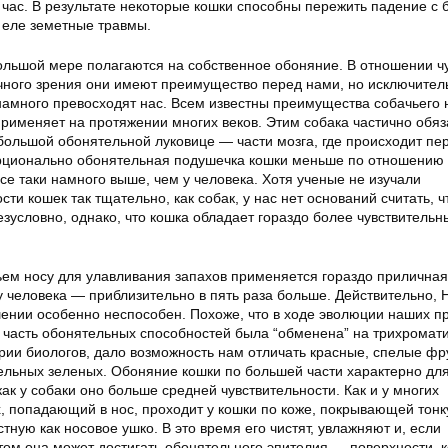
 час. В результате некоторые кошки способны пережить падение с
о еле земетные травмы.
большой мере полагаются на собственное обоняние. В отношении ч
очного зрения они имеют преимущество перед нами, но исключител
намного превосходят нас. Всем известны преимущества собачьего 
применяет на протяжении многих веков. Этим собака частично обя
большой обонятельной луковице — части мозга, где происходит пе
рционально обонятельная подушечка кошки меньше по отношению 
 все таки намного выше, чем у человека. Хотя ученые не изучали
ти кошек так тщательно, как собак, у нас нет оснований считать, ч
зусловно, однако, что кошка обладает гораздо более чувствитель
ачьем носу для улавливания запахов применяется гораздо прилична
у человека — приблизительно в пять раза больше. Действительно,
шении особенно неспособен. Похоже, что в ходе эволюции наших п
 часть обонятельных способностей была “обменена” на трихромат
ории биологов, дало возможность нам отличать красные, спелые фру
ельных зеленых. Обоняние кошки по большей части характерно дл
ак у собаки оно больше средней чувствительности. Как и у многих
, попадающий в нос, проходит у кошки по коже, покрывающей тон
стную как носовое ушко. В это время его чистят, увлажняют и, если
том она может достигать обонятельного эпителия — поверхности, 