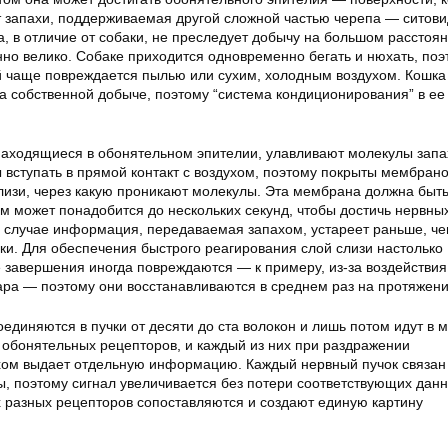
т запахи, поддерживаемая другой сложной частью черепа — ситов
а, в отличие от собаки, не преследует добычу на большом расстоян
нно велико. Собаке приходится одновременно бегать и нюхать, поэ
 чаще повреждается пылью или сухим, холодным воздухом. Кошка
а собственной добыче, поэтому “система кондиционирования” в ее
аходящиеся в обонятельном эпителии, улавливают молекулы запа
 вступать в прямой контакт с воздухом, поэтому покрыты мембрано
лизи, через какую проникают молекулы. Эта мембрана должна быт
м может понадобится до нескольких секунд, чтобы достичь нервны
м случае информация, передаваемая запахом, устареет раньше, ч
ки. Для обеспечения быстрого реагирования слой слизи настолько
е завершения иногда повреждаются — к примеру, из-за воздействи
пара — поэтому они восстанавливаются в среднем раз на протяжен
диняются в пучки от десяти до ста волокон и лишь потом идут в мо
в обонятельных рецепторов, и каждый из них при раздражении
ом выдает отдельную информацию. Каждый нервный пучок связан
, поэтому сигнал увеличивается без потери соответствующих данн
х разных рецепторов сопоставляются и создают единую картину