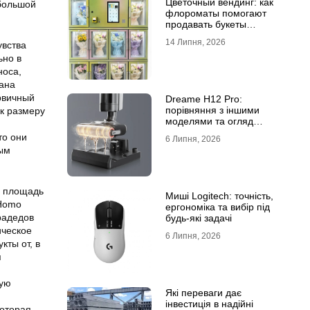
Цветочный вендинг: как
 большой
флороматы помогают
продавать букеты
круглосуточно
14 Липня, 2026
увства
ьно в
носа,
зана
рвичный
Dreame H12 Pro:
порівняння з іншими
к размеру
моделями та огляд
функцій
то они
6 Липня, 2026
ным
я площадь
Миші Logitech: точність,
 Homo
ергономіка та вибір під
радедов
будь-які задачі
ическое
6 Липня, 2026
кты от, в
я
кую
Які переваги дає
інвестиція в надійні
которая