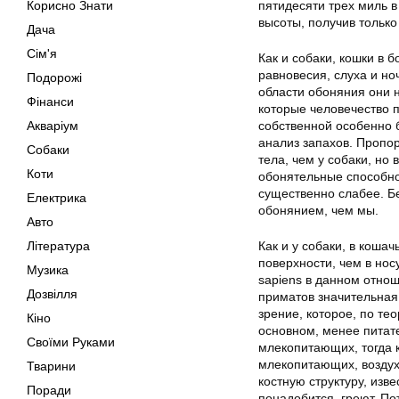
Корисно Знати
пятидесяти трех миль в
высоты, получив тольк
Дача
Сім'я
Как и собаки, кошки в 
равновесия, слуха и н
Подорожі
области обоняния они 
Фінанси
которые человечество 
Акваріум
собственной особенно 
анализ запахов. Пропо
Собаки
тела, чем у собаки, но
Коти
обонятельные способнос
существенно слабее. Бе
Електрика
обонянием, чем мы.
Авто
Література
Как и у собаки, в кош
поверхности, чем в нос
Музика
sapiens в данном отно
Дозвілля
приматов значительная
зрение, которое, по те
Кіно
основном, менее питат
Своїми Руками
млекопитающих, тогда к
млекопитающих, воздух
Тварини
костную структуру, изве
Поради
понадобится, греют. По