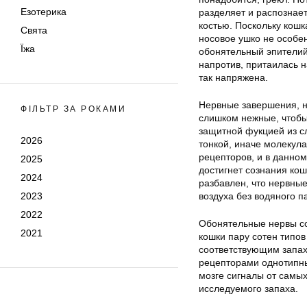
Езотерика
разделяет и распознае
костью. Поскольку кошк
Свята
носовое ушко не особе
Їжа
обонятельный эпителий
напротив, притаилась н
так напряжена.
Нервные завершения, н
ФІЛЬТР ЗА РОКАМИ
слишком нежные, чтобы
защитной фукцией из с
2026
тонкой, иначе молекула
рецепторов, и в данно
2025
достигнет сознания кош
2024
разбавлен, что нервны
2023
воздуха без водяного 
2022
Обонятельные нервы сое
2021
кошки пару сотен типо
соответствующим запах
рецепторами однотипны
мозге сигналы от самы
исследуемого запаха.