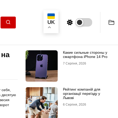
UK
Пошук
Какие сильные стороны у
 на
смартфона iPhone 14 Pro
7 Серпня, 2026
Рейтинг компаній для
 себя,
організації переїзду у
а десятую
Львові
овесия
ворот
6 Серпня, 2026