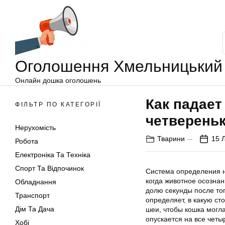
Оголошення
Перейти
Хмельницький
до
вмісту
Оголошення Хмельницький
Онлайн дошка оголошень
Как падает
ФІЛЬТР ПО КАТЕГОРІЇ
четверень
Нерухомість
Тварини
15 
Робота
Електроніка Та Техніка
Спорт Та Відпочинок
Система определения н
когда животное осозна
Обладнання
долю секунды после тог
Транспорт
определяет, в какую с
Дім Та Дача
шеи, чтобы кошка могла
опускается на все четы
Хобі