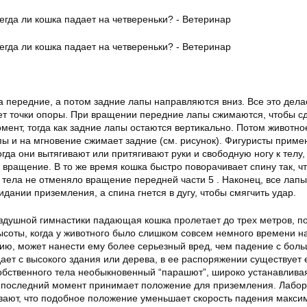
 передние, а потом задние лапы направляются вниз. Все это дела
нет точки опоры. При вращении передние лапы сжимаются, чтобы с
нт, тогда как задние лапы остаются вертикально. Потом животно
пы и на мгновение сжимает задние (см. рисунок). Фигуристы прим
огда они вытягивают или притягивают руки и свободную ногу к телу,
 вращение. В то же время кошка быстро поворачивает спину так, ч
 тела не отменяло вращение передней части 5 . Наконец, все лапы
идании приземления, а спина гнется в дугу, чтобы смягчить удар.
оздушной гимнастики падающая кошка пролетает до трех метров, п
ысоты, когда у животного было слишком совсем немного времени н
нию, может нанести ему более серьезный вред, чем падение с бол
ает с высокого здания или дерева, в ее распоряжении существует
собственного тела необыкновенный “парашют”, широко устанавлива
 в последний момент принимает положение для приземления. Лабо
ают, что подобное положение уменьшает скорость падения макси