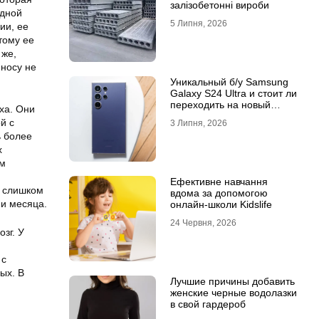
залізобетонні вироби
идной
5 Липня, 2026
ии, ее
тому ее
 же,
 носу не
Уникальный б/у Samsung
Galaxy S24 Ultra и стоит ли
переходить на новый
ха. Они
Samsung Galaxy S25 Ultra
й с
3 Липня, 2026
ь более
х
ем
Ефективне навчання
я слишком
вдома за допомогою
ии месяца.
онлайн-школи Kidslife
24 Червня, 2026
зг. У
 с
ых. В
Лучшие причины добавить
женские черные водолазки
в свой гардероб