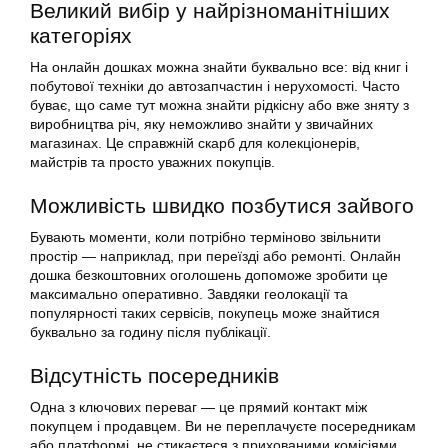
Великий вибір у найрізноманітніших
категоріях
На онлайн дошках можна знайти буквально все: від книг і
побутової техніки до автозапчастин і нерухомості. Часто
буває, що саме тут можна знайти рідкісну або вже зняту з
виробництва річ, яку неможливо знайти у звичайних
магазинах. Це справжній скарб для колекціонерів,
майстрів та просто уважних покупців.
Можливість швидко позбутися зайвого
Бувають моменти, коли потрібно терміново звільнити
простір — наприклад, при переїзді або ремонті. Онлайн
дошка безкоштовних оголошень допоможе зробити це
максимально оперативно. Завдяки геолокації та
популярності таких сервісів, покупець може знайтися
буквально за годину після публікації.
Відсутність посередників
Одна з ключових переваг — це прямий контакт між
покупцем і продавцем. Ви не переплачуєте посередникам
або платформі, не стикаєтеся з прихованими комісіями.