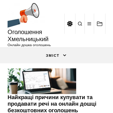
Оголошення
Перейти
Хмельницький
до
вмісту
Оголошення
Хмельницький
Онлайн дошка оголошень
ЗМІСТ
Найкращі причини купувати та
продавати речі на онлайн дошці
безкоштовних оголошень