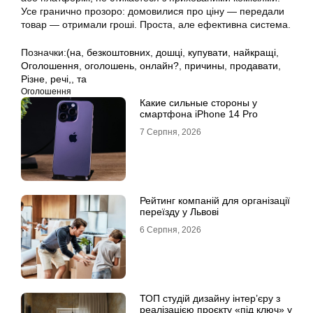
Усе гранично прозоро: домовилися про ціну — передали
товар — отримали гроші. Проста, але ефективна система.
Позначки:
(на
,
безкоштовних
,
дошці
,
купувати
,
найкращі
,
Оголошення
,
оголошень
,
онлайн?
,
причины
,
продавати
,
Різне
,
речі,
,
та
Оголошення
Какие сильные стороны у
смартфона iPhone 14 Pro
7 Серпня, 2026
Рейтинг компаній для організації
переїзду у Львові
6 Серпня, 2026
ТОП студій дизайну інтер’єру з
реалізацією проєкту «під ключ» у