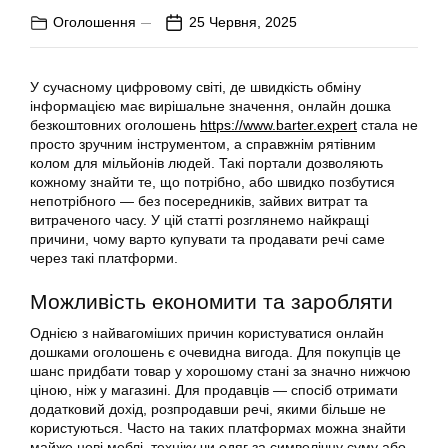
Оголошення
25 Червня, 2025
У сучасному цифровому світі, де швидкість обміну
інформацією має вирішальне значення, онлайн дошка
безкоштовних оголошень
https://www.barter.expert
стала не
просто зручним інструментом, а справжнім рятівним
колом для мільйонів людей. Такі портали дозволяють
кожному знайти те, що потрібно, або швидко позбутися
непотрібного — без посередників, зайвих витрат та
витраченого часу. У цій статті розглянемо найкращі
причини, чому варто купувати та продавати речі саме
через такі платформи.
Можливість економити та заробляти
Однією з найвагоміших причин користуватися онлайн
дошками оголошень є очевидна вигода. Для покупців це
шанс придбати товар у хорошому стані за значно нижчою
ціною, ніж у магазині. Для продавців — спосіб отримати
додатковий дохід, розпродавши речі, якими більше не
користуються. Часто на таких платформах можна знайти
майже нові меблі, техніку чи одяг за символічну суму або