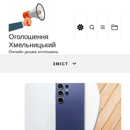
Оголошення
Перейти
Хмельницький
до
вмісту
Оголошення
Хмельницький
Онлайн дошка оголошень
ЗМІСТ