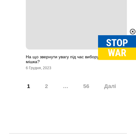
На що звернути увагу під час вибору спального
мішка?
6 Грудня, 2023
Навігація
1
2
…
56
Далі
записів