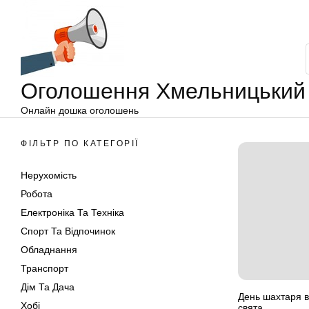
Оголошення
Перейти
Хмельницький
до
вмісту
Оголошення Хмельницький
Онлайн дошка оголошень
ФІЛЬТР ПО КАТЕГОРІЇ
Нерухомість
Робота
Електроніка Та Техніка
Спорт Та Відпочинок
Обладнання
Транспорт
Дім Та Дача
День шахтаря в 
Хобі
свята