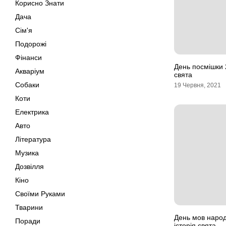
Корисно Знати
Дача
Сім'я
Подорожі
Фінанси
День посмішки 2
Акваріум
свята
Собаки
19 Червня, 2021
Коти
Електрика
Авто
Література
Музика
Дозвілля
Кіно
Своїми Руками
Тварини
День мов народ
Поради
історія свята