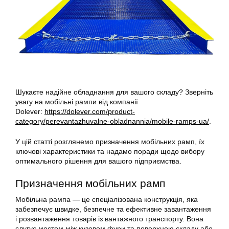
Шукаєте надійне обладнання для вашого складу? Зверніть
увагу на мобільні рампи від компанії
Dolever:
https://dolever.com/product-
category/perevantazhuvalne-obladnannia/mobile-ramps-ua/
.
У цій статті розглянемо призначення мобільних рамп, їх
ключові характеристики та надамо поради щодо вибору
оптимального рішення для вашого підприємства.
Призначення мобільних рамп
Мобільна рампа — це спеціалізована конструкція, яка
забезпечує швидке, безпечне та ефективне завантаження
і розвантаження товарів із вантажного транспорту. Вона
слугує мостом між кузовом фури та поверхнею складу або