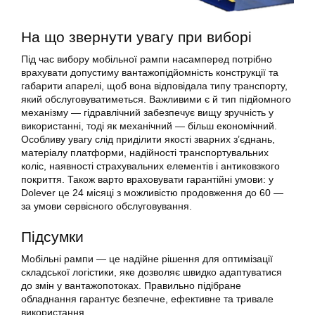
На що звернути увагу при виборі
Під час вибору мобільної рампи насамперед потрібно
врахувати допустиму вантажопідйомність конструкції та
габарити апарелі, щоб вона відповідала типу транспорту,
який обслуговуватиметься. Важливими є й тип підйомного
механізму — гідравлічний забезпечує вищу зручність у
використанні, тоді як механічний — більш економічний.
Особливу увагу слід приділити якості зварних з’єднань,
матеріалу платформи, надійності транспортувальних
коліс, наявності страхувальних елементів і антиковзкого
покриття. Також варто враховувати гарантійні умови: у
Dolever це 24 місяці з можливістю продовження до 60 —
за умови сервісного обслуговування.
Підсумки
Мобільні рампи — це надійне рішення для оптимізації
складської логістики, яке дозволяє швидко адаптуватися
до змін у вантажопотоках. Правильно підібране
обладнання гарантує безпечне, ефективне та тривале
використання.