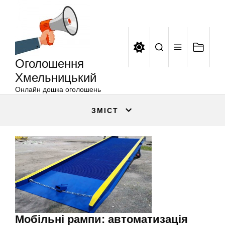
Оголошення
Перейти
Хмельницький
до
вмісту
Оголошення
Хмельницький
Онлайн дошка оголошень
ЗМІСТ
Мобільні рампи: автоматизація