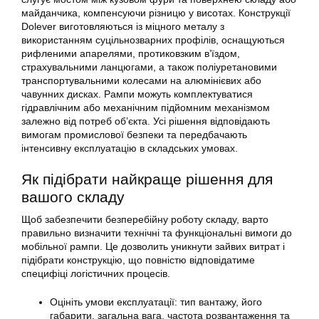
майданчика, компенсуючи різницю у висотах. Конструкції
Dolever виготовляються із міцного металу з
використанням суцільнозварних профілів, оснащуються
рифленими апарелями, протиковзким в’їздом,
страхувальними ланцюгами, а також поліуретановими
транспортувальними колесами на алюмінієвих або
чавунних дисках. Рампи можуть комплектуватися
гідравлічним або механічним підйомним механізмом
залежно від потреб об’єкта. Усі рішення відповідають
вимогам промислової безпеки та передбачають
інтенсивну експлуатацію в складських умовах.
Як підібрати найкраще рішення для
вашого складу
Щоб забезпечити безперебійну роботу складу, варто
правильно визначити технічні та функціональні вимоги до
мобільної рампи. Це дозволить уникнути зайвих витрат і
підібрати конструкцію, що повністю відповідатиме
специфіці логістичних процесів.
Оцініть умови експлуатації: тип вантажу, його
габарити, загальна вага, частота розвантаження та