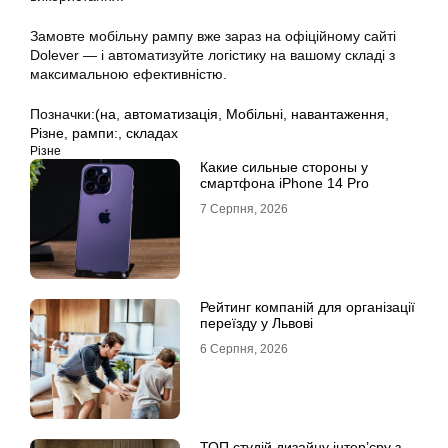
Замовте мобільну рампу вже зараз на офіційному сайті
Dolever — і автоматизуйте логістику на вашому складі з
максимальною ефективністю.
Позначки:
(на
,
автоматизація
,
Мобільні
,
навантаження
,
Різне
,
рампи:
,
складах
Різне
Какие сильные стороны у
смартфона iPhone 14 Pro
7 Серпня, 2026
Рейтинг компаній для організації
переїзду у Львові
6 Серпня, 2026
ТОП студій дизайну інтер’єру з