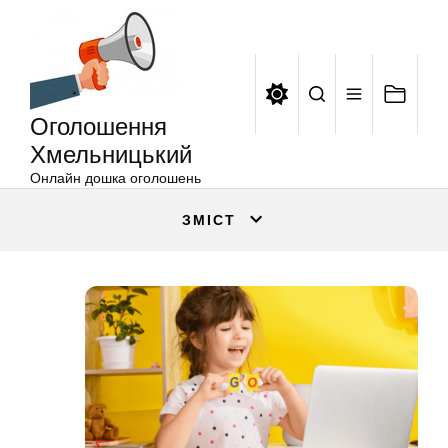
Оголошення
Перейти
Хмельницький
до
вмісту
Оголошення
Хмельницький
Онлайн дошка оголошень
ЗМІСТ