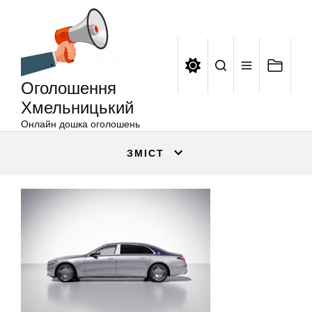
Оголошення
Перейти
Хмельницький
до
вмісту
Оголошення
Хмельницький
Онлайн дошка оголошень
ЗМІСТ