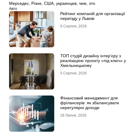
Мерседес
,
Різне
,
США
,
украинцев
,
чем
,
это
Авто
Рейтинг компаній для організації
переїзду у Львові
6 Серпня, 2026
ТОП студій дизайну інтер’єру з
реалізацією проєкту «під ключ» у
Хмельницькому
5 Серпня, 2026
Фінансовий менеджмент для
фрілансерів: як збалансувати
нерегулярні доходи
28 Липня, 2026