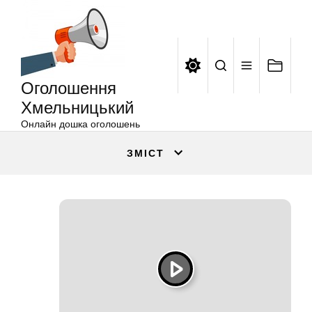
Оголошення
Перейти
Хмельницький
до
вмісту
Оголошення
Хмельницький
Онлайн дошка оголошень
ЗМІСТ