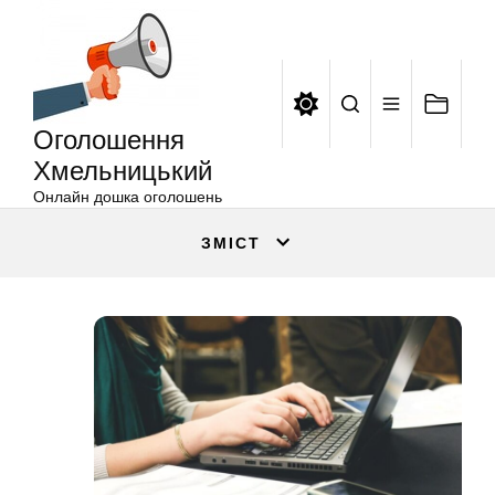
Оголошення
Перейти
Хмельницький
до
вмісту
Оголошення
Хмельницький
Онлайн дошка оголошень
ЗМІСТ