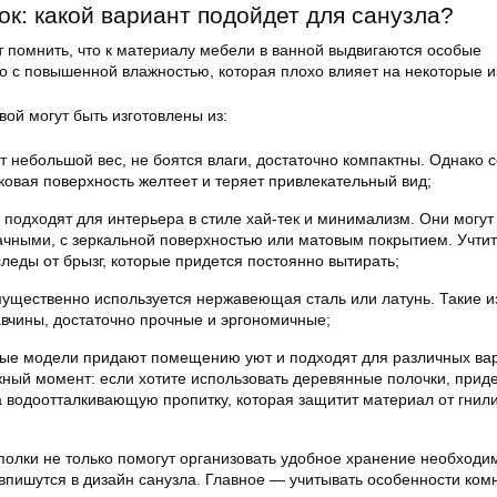
к: какой вариант подойдет для санузла?
т помнить, что к материалу мебели в ванной выдвигаются особые
но с повышенной влажностью, которая плохо влияет на некоторые и
вой могут быть изготовлены из:
 небольшой вес, не боятся влаги, достаточно компактны. Однако с
овая поверхность желтеет и теряет привлекательный вид;
 подходят для интерьера в стиле хай-тек и минимализм. Они могут
чными, с зеркальной поверхностью или матовым покрытием. Учтите
следы от брызг, которые придется постоянно вытирать;
ущественно используется нержавеющая сталь или латунь. Такие и
вчины, достаточно прочные и эргономичные;
ые модели придают помещению уют и подходят для различных ва
ый момент: если хотите использовать деревянные полочки, приде
 водоотталкивающую пропитку, которая защитит материал от гнили
олки не только помогут организовать удобное хранение необходи
впишутся в дизайн санузла. Главное — учитывать особенности ком