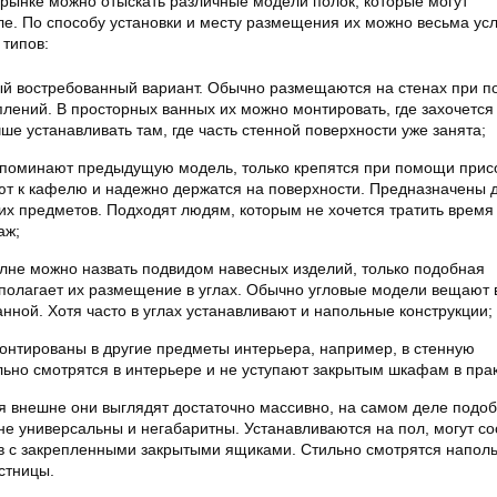
рынке можно отыскать различные модели полок, которые могут
ле. По способу установки и месту размещения их можно весьма ус
 типов:
й востребованный вариант. Обычно размещаются на стенах при 
лений. В просторных ванных их можно монтировать, где захочется 
чше устанавливать там, где часть стенной поверхности уже занята;
апоминают предыдущую модель, только крепятся при помощи прис
ют к кафелю и надежно держатся на поверхности. Предназначены 
их предметов. Подходят людям, которым не хочется тратить время
аж;
лне можно назвать подвидом навесных изделий, только подобная
полагает их размещение в углах. Обычно угловые модели вещают 
анной. Хотя часто в углах устанавливают и напольные конструкции;
онтированы в другие предметы интерьера, например, в стенную
льно смотрятся в интерьере и не уступают закрытым шкафам в прак
я внешне они выглядят достаточно массивно, на самом деле подо
не универсальны и негабаритны. Устанавливаются на пол, могут со
ов с закрепленными закрытыми ящиками. Стильно смотрятся напол
стницы.