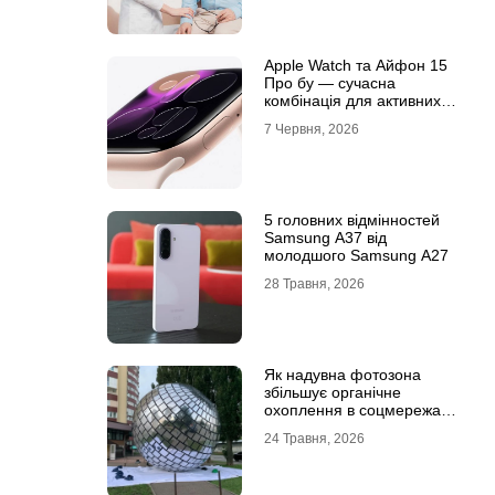
Apple Watch та Айфон 15
Про бу — сучасна
комбінація для активних
користувачів
7 Червня, 2026
5 головних відмінностей
Samsung A37 від
молодшого Samsung A27
28 Травня, 2026
Як надувна фотозона
збільшує органічне
охоплення в соцмережах:
механіка вірусного
24 Травня, 2026
контенту