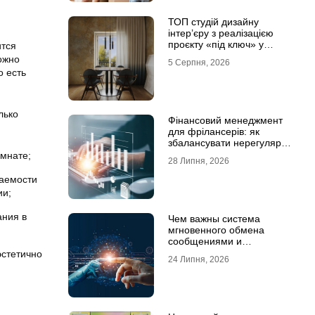
ТОП студій дизайну
інтер’єру з реалізацією
проєкту «під ключ» у
ится
Хмельницькому
ожно
5 Серпня, 2026
о есть
лько
Фінансовий менеджмент
для фрілансерів: як
збалансувати нерегулярні
доходи
омнате;
28 Липня, 2026
гаемости
ии;
ания в
Чем важны система
мгновенного обмена
сообщениями и
предотвращение утечек
эстетично
24 Липня, 2026
информации для бизнеса