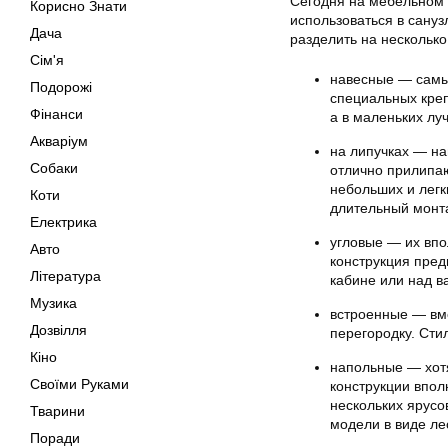
Сегодня на мебельном 
Корисно Знати
использоваться в сануз
Дача
разделить на несколько
Сім'я
навесные — самы
Подорожі
специальных креп
Фінанси
а в маленьких лу
Акваріум
на липучках — н
Собаки
отлично прилипа
небольших и легк
Коти
длительный монт
Електрика
угловые — их впо
Авто
конструкция пред
Література
кабине или над в
Музика
встроенные — вм
Дозвілля
перегородку. Сти
Кіно
напольные — хот
Своїми Руками
конструкции впол
нескольких ярус
Тварини
модели в виде ле
Поради