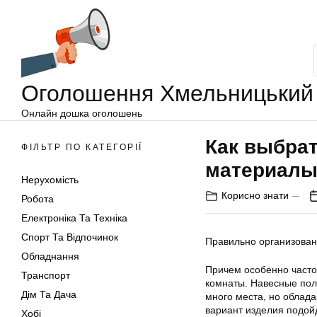
Оголошення
Перейти
Хмельницький
до
вмісту
Оголошення Хмельницький
Онлайн дошка оголошень
Как выбрат
ФІЛЬТР ПО КАТЕГОРІЇ
материал
Нерухомість
Корисно знати
Робота
Електроніка Та Техніка
Спорт Та Відпочинок
Правильно организован
Обладнання
Причем особенно часто
Транспорт
комнаты. Навесные пол
Дім Та Дача
много места, но облад
вариант изделия подой
Хобі