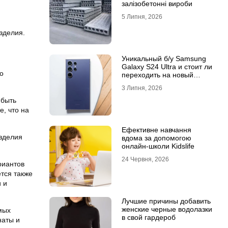
залізобетонні вироби
5 Липня, 2026
зделия.
Уникальный б/у Samsung
Galaxy S24 Ultra и стоит ли
о
переходить на новый
Samsung Galaxy S25 Ultra
3 Липня, 2026
 быть
, что на
Ефективне навчання
зделия
вдома за допомогою
онлайн-школи Kidslife
24 Червня, 2026
риантов
тся также
 и
Лучшие причины добавить
женские черные водолазки
мых
в свой гардероб
наты и