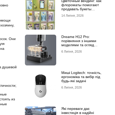
Цветочный вендинг: как
флороматы помогают
ловно
продавать букеты
круглосуточно
14 Липня, 2026
помощи
хозяину,
Dreame H12 Pro:
осок. Они
порівняння з іншими
для
моделями та огляд
 на
функцій
6 Липня, 2026
в душевой
Миші Logitech: точність,
ергономіка та вибір під
будь-які задачі
тичности;
6 Липня, 2026
бные
стоять из
ьные
Які переваги дає
інвестиція в надійні