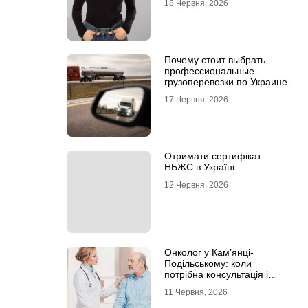
18 Червня, 2026
Почему стоит выбрать
профессиональные
грузоперевозки по Украине
17 Червня, 2026
Отримати сертифікат
НБЖС в Україні
12 Червня, 2026
Онколог у Кам’янці-
Подільському: коли
потрібна консультація і
чому не варто відкладати
11 Червня, 2026
обстеження?