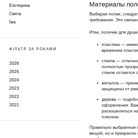
Материалы поло
Езотерика
Свята
Выбирая полки, следуе
требования. Это связа
Їжа
Итак, полочки для душе
пластика — имеют
ФІЛЬТР ЗА РОКАМИ
временем пластик
стекла — отлично
2026
полностью прозра
2025
стекле остаются 
2024
металла — преим
2023
защищены от ржа
2022
дерева — подобн
2021
оформления. Важн
раскошелиться на
плесени.
Правильно выбранные п
вещей, но и прекрасно 