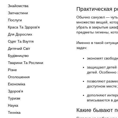
Знайомства
Практическая р
Запчастини
Обычно санузел — чуть
Послуги
множество вещей, кото
Краса Та Здоров'я
убрать в закрытые шка
предметы гигиены, кот
Для Дорослих
Одяг Та Взуття
Именно в такой ситуаци
задач:
Дитячий Світ
Будівництво
экономят свободн
Тварини Та Рослини
защищают детей о
Різне
детей. Особенно 
Оголошення
позволяют размес
Економіка
доступном месте;
Здоров'я
дополняют интерь
Туризм
вписываются в ди
Наука
Какие бывают п
Техніка