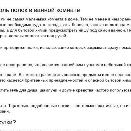
оль полок в ванной комнате
 ли не самая маленькая комната в доме. Тем не менее в нем хран
рые необходимо куда-то складывать. Конечно, чистые полотенца м
фы, а для бытовой химии предусмотреть нишу под самой ванной. Н
орые должны оставаться под рукой.
и пригодятся полки, использование которых закрывает сразу неско
ое пространство, что является важнейшим пунктом в небольшой к
т травм. Вы можете разместить опасные предметы в зоне недося
это касается бритвенных принадлежностей и опасной бытовой хим
тить гель для душа, шампуни и другие средства частого использов
ер. Тщательно подобранные полки — не только практичные, но и 
зайн.
олки?