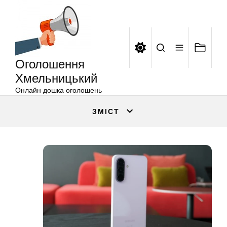
Оголошення
Перейти
Хмельницький
до
вмісту
Оголошення
Хмельницький
Онлайн дошка оголошень
ЗМІСТ