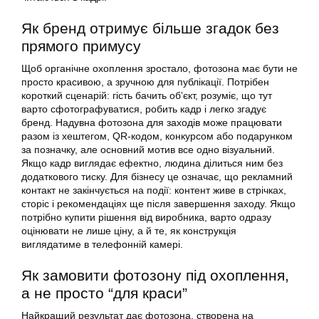
Як бренд отримує більше згадок без
прямого примусу
Щоб органічне охоплення зростало, фотозона має бути не
просто красивою, а зручною для публікації. Потрібен
короткий сценарій: гість бачить обʼєкт, розуміє, що тут
варто сфотографуватися, робить кадр і легко згадує
бренд. Надувна фотозона для заходів може працювати
разом із хештегом, QR-кодом, конкурсом або подарунком
за позначку, але основний мотив все одно візуальний.
Якщо кадр виглядає ефектно, людина ділиться ним без
додаткового тиску. Для бізнесу це означає, що рекламний
контакт не закінчується на події: контент живе в стрічках,
сторіс і рекомендаціях ще після завершення заходу. Якщо
потрібно купити рішення від виробника, варто одразу
оцінювати не лише ціну, а й те, як конструкція
виглядатиме в телефонній камері.
Як замовити фотозону під охоплення,
а не просто “для краси”
Найкращий результат дає фотозона, створена на