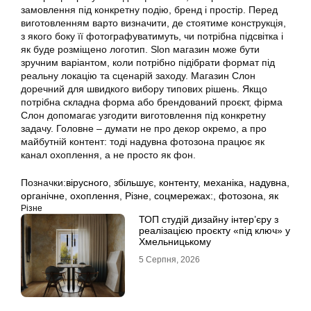
замовлення під конкретну подію, бренд і простір. Перед
виготовленням варто визначити, де стоятиме конструкція,
з якого боку її фотографуватимуть, чи потрібна підсвітка і
як буде розміщено логотип. Slon магазин може бути
зручним варіантом, коли потрібно підібрати формат під
реальну локацію та сценарій заходу. Магазин Слон
доречний для швидкого вибору типових рішень. Якщо
потрібна складна форма або брендований проєкт, фірма
Слон допомагає узгодити виготовлення під конкретну
задачу. Головне – думати не про декор окремо, а про
майбутній контент: тоді надувна фотозона працює як
канал охоплення, а не просто як фон.
Позначки:
вірусного
,
збільшує
,
контенту
,
механіка
,
надувна
,
органічне
,
охоплення
,
Різне
,
соцмережах:
,
фотозона
,
як
Різне
ТОП студій дизайну інтер’єру з
реалізацією проєкту «під ключ» у
Хмельницькому
5 Серпня, 2026