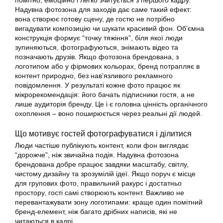
Надувна фотозона для заходів дає саме такий ефект:
вона створює готову сцену, де гостю не потрібно
вигадувати композицію чи шукати красивий фон. Обʼємна
конструкція формує “точку тяжіння”, біля якої люди
зупиняються, фотографуються, знімають відео та
позначають друзів. Якщо фотозона брендована, з
логотипом або у фірмових кольорах, бренд потрапляє в
контент природно, без навʼязливого рекламного
повідомлення. У результаті кожне фото працює як
мікрорекомендація: його бачать підписники гостя, а не
лише аудиторія бренду. Це і є головна цінність органічного
охоплення – воно поширюється через реальні дії людей.
Що мотивує гостей фотографуватися і ділитися
Люди частіше публікують контент, коли фон виглядає
“дорожче”, ніж звичайна подія. Надувна фотозона
брендована добре працює завдяки масштабу, світлу,
чистому дизайну та зрозумілій ідеї. Якщо поруч є місце
для групових фото, правильний ракурс і достатньо
простору, гості самі створюють контент. Важливо не
перевантажувати зону логотипами: краще один помітний
бренд-елемент, ніж багато дрібних написів, які не
читаються в кадрі.