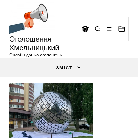
Оголошення
Перейти
Хмельницький
до
вмісту
Оголошення
Хмельницький
Онлайн дошка оголошень
ЗМІСТ