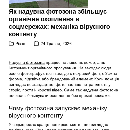
Як надувна фотозона збільшує
органічне охоплення в
соцмережах: механіка вірусного
контенту
Різне
24 Травня, 2026
Надувна фотозона
працює не лише як декор, а як
інструмент органічного просування. На заходах люди
охоче фотографуються там, де є яскравий фон, обʼємна
форма, підсвітка або брендований елемент. Коли локація
виглядає нестандартно, фото частіше потрапляють у
сторіс, пости й короткі відео. Саме так надувна фотозона
починає збільшувати охоплення без прямої реклами.
Чому фотозона запускає механіку
вірусного контенту
У соцмережах краще поширюється те, що виглядає
помітно, емоційно і легко зчитується з першого кадру.