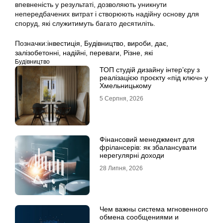
впевненість у результаті, дозволяють уникнути
непередбачених витрат і створюють надійну основу для
споруд, які служитимуть багато десятиліть.
Позначки:
інвестиція
,
Будівництво
,
вироби
,
дає
,
залізобетонні
,
надійні
,
переваги
,
Різне
,
які
Будівництво
ТОП студій дизайну інтер’єру з
реалізацією проєкту «під ключ» у
Хмельницькому
5 Серпня, 2026
Фінансовий менеджмент для
фрілансерів: як збалансувати
нерегулярні доходи
28 Липня, 2026
Чем важны система мгновенного
обмена сообщениями и