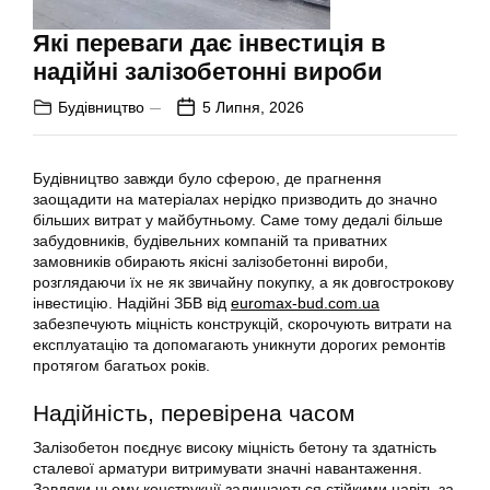
Які переваги дає інвестиція в
надійні залізобетонні вироби
Будівництво
5 Липня, 2026
Будівництво завжди було сферою, де прагнення
заощадити на матеріалах нерідко призводить до значно
більших витрат у майбутньому. Саме тому дедалі більше
забудовників, будівельних компаній та приватних
замовників обирають якісні залізобетонні вироби,
розглядаючи їх не як звичайну покупку, а як довгострокову
інвестицію. Надійні ЗБВ від
euromax-bud.com.ua
забезпечують міцність конструкцій, скорочують витрати на
експлуатацію та допомагають уникнути дорогих ремонтів
протягом багатьох років.
Надійність, перевірена часом
Залізобетон поєднує високу міцність бетону та здатність
сталевої арматури витримувати значні навантаження.
Завдяки цьому конструкції залишаються стійкими навіть за