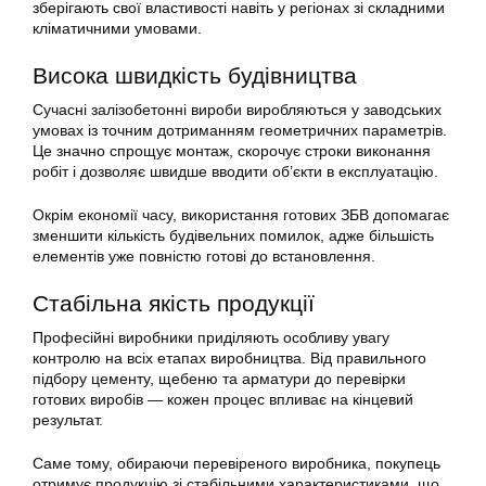
зберігають свої властивості навіть у регіонах зі складними
кліматичними умовами.
Висока швидкість будівництва
Сучасні залізобетонні вироби виробляються у заводських
умовах із точним дотриманням геометричних параметрів.
Це значно спрощує монтаж, скорочує строки виконання
робіт і дозволяє швидше вводити об’єкти в експлуатацію.
Окрім економії часу, використання готових ЗБВ допомагає
зменшити кількість будівельних помилок, адже більшість
елементів уже повністю готові до встановлення.
Стабільна якість продукції
Професійні виробники приділяють особливу увагу
контролю на всіх етапах виробництва. Від правильного
підбору цементу, щебеню та арматури до перевірки
готових виробів — кожен процес впливає на кінцевий
результат.
Саме тому, обираючи перевіреного виробника, покупець
отримує продукцію зі стабільними характеристиками, що