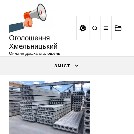
Оголошення
Перейти
Хмельницький
до
вмісту
Оголошення
Хмельницький
Онлайн дошка оголошень
ЗМІСТ