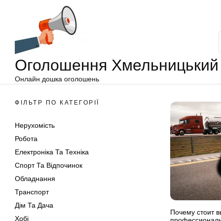
Оголошення
Перейти
Хмельницький
до
вмісту
Оголошення Хмельницький
Онлайн дошка оголошень
ФІЛЬТР ПО КАТЕГОРІЇ
Нерухомість
Робота
Електроніка Та Техніка
Спорт Та Відпочинок
Обладнання
Транспорт
Дім Та Дача
Почему стоит в
Хобі
профессиональ