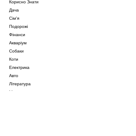
Корисно Знати
Дача
Сім'я
Подорожі
Фінанси
Акваріум
Собаки
Коти
Електрика
Авто
Література
Музика
Дозвілля
Кіно
Мапа сайту
Своїми Руками
Тварини
Авторське право © 202
Поради