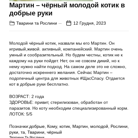
Мартин – чёрный молодой котик в
добрые руки
Тварини та Рослини
12 Грудня, 2023
Молодой чёрный котик, назвали мы его Мартин. Он
игривый,живой. активный, компанейский. Мартин очень
умный и сообразительный. Но будем честны, котик не к
каждому на руки пойдет. Нет, он не совсем дикий, но к
нему нужно найти подход. На самом деле это не сложно,
достаточно искреннего желания. Сейчас Мартин –
подопечный центра для животных #ЩасСпасу. Отдается
кот в добрые руки бесплатно.
ВОЗРАСТ: 2 года
ЗДОРОВЬЕ: привит, стерилизован, обработан от
паразитов. Но коту необходим специализированный корм.
ЛОТОК: 5/5
Позначки:
добрые
,
Кому
,
котик
,
Мартин
,
молодой
,
Рослини
,
руки
,
та
,
Тварини
,
чёрный
Тварини Та Рослини