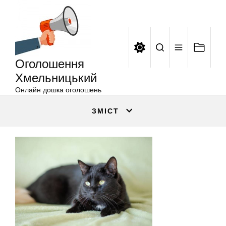
Оголошення
Перейти
Хмельницький
до
вмісту
Оголошення
Хмельницький
Онлайн дошка оголошень
ЗМІСТ