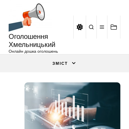
Оголошення
Перейти
Хмельницький
до
вмісту
Оголошення
Хмельницький
Онлайн дошка оголошень
ЗМІСТ