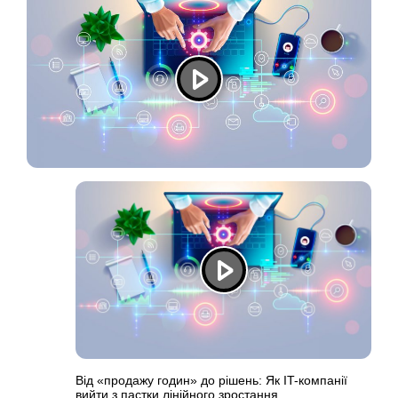
Від «продажу годин» до рішень: Як IT-компанії
вийти з пастки лінійного зростання