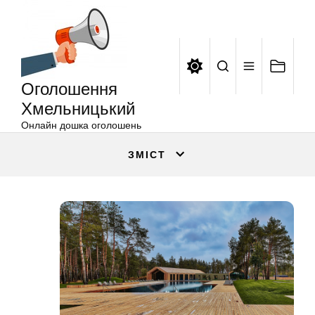
Оголошення
Перейти
Хмельницький
до
вмісту
Оголошення
Хмельницький
Онлайн дошка оголошень
ЗМІСТ