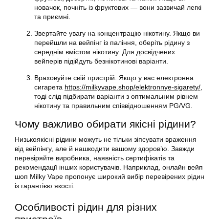
новачок, почніть із фруктових — вони зазвичай легкі
та приємні.
Звертайте увагу на концентрацію нікотину. Якщо ви
перейшли на вейпінг із паління, оберіть рідину з
середнім вмістом нікотину. Для досвідчених
вейперів підійдуть безнікотинові варіанти.
Враховуйте свій пристрій. Якщо у вас електронна
сигарета
https://milkyvape.shop/elektronnye-sigarety/
,
тоді слід підбирати варіанти з оптимальним рівнем
нікотину та правильним співвідношенням PG/VG.
Чому важливо обирати якісні рідини?
Низькоякісні рідини можуть не тільки зіпсувати враження
від вейпінгу, але й нашкодити вашому здоров’ю. Завжди
перевіряйте виробника, наявність сертифікатів та
рекомендації інших користувачів. Наприклад, онлайн вейп
шоп Milky Vape пропонує широкий вибір перевірених рідин
із гарантією якості.
Особливості рідин для різних