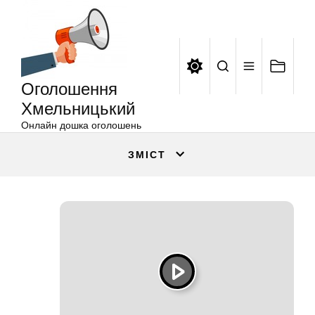
Оголошення
Перейти
Хмельницький
до
вмісту
Оголошення
Хмельницький
Онлайн дошка оголошень
ЗМІСТ