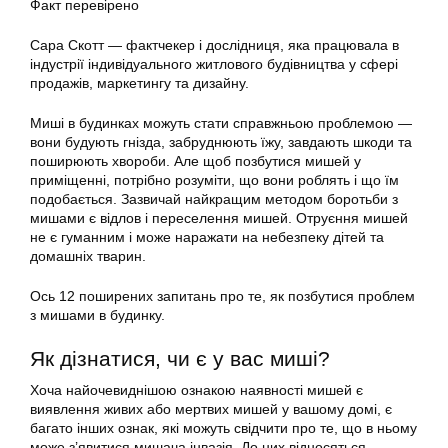
Факт перевірено
Сара Скотт — фактчекер і дослідниця, яка працювала в
індустрії індивідуального житлового будівництва у сфері
продажів, маркетингу та дизайну.
Миші в будинках можуть стати справжньою проблемою —
вони будують гнізда, забруднюють їжу, завдають шкоди та
поширюють хвороби. Але щоб позбутися мишей у
приміщенні, потрібно розуміти, що вони роблять і що їм
подобається. Зазвичай найкращим методом боротьби з
мишами є відлов і переселення мишей. Отруєння мишей
не є гуманним і може наражати на небезпеку дітей та
домашніх тварин.
Ось 12 поширених запитань про те, як позбутися проблем
з мишами в будинку.
Як дізнатися, чи є у вас миші?
Хоча найочевиднішою ознакою наявності мишей є
виявлення живих або мертвих мишей у вашому домі, є
багато інших ознак, які можуть свідчити про те, що в ньому
може з’явитися мишача інвазія. До них відносяться