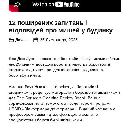
12 поширених запитань і
відповідей про мишей у будинку
Дача
25 Листопада, 2023
Ліза Джо Лупо — експерт з боротьби зі шкідниками з більш
ніж 25-річним досвідом роботи в індустрії боротьби зі
шкідниками, пише про ідентифікацію шкідників та
боротьбу з ними.
Аманда Роуз Ньютон — фахівець з боротьби зі
шкідниками, рецензує матеріали з боротьби зі шкідниками
для The Spruce’s Cleaning Review Board. Вона є
сертифікованим ентомологом і волонтером програми
USAID «Від фермера до фермера». В даний час вона є
професором садівництва, фахівцем з освіти та
спеціалістом з боротьби зі шкідниками.