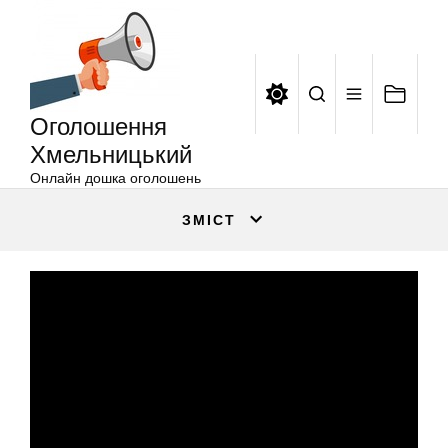
Оголошення
Перейти
Хмельницький
до
вмісту
Оголошення
Хмельницький
Онлайн дошка оголошень
ЗМІСТ