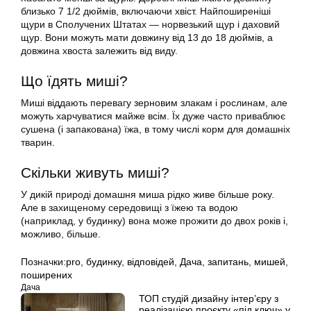
близько 7 1/2 дюймів, включаючи хвіст. Найпоширеніші
щури в Сполучених Штатах — норвезький щур і даховий
щур. Вони можуть мати довжину від 13 до 18 дюймів, а
довжина хвоста залежить від виду.
Що їдять миші?
Миші віддають перевагу зерновим злакам і рослинам, але
можуть харчуватися майже всім. Їх дуже часто приваблює
сушена (і запакована) їжа, в тому числі корм для домашніх
тварин.
Скільки живуть миші?
У дикій природі домашня миша рідко живе більше року.
Але в захищеному середовищі з їжею та водою
(наприклад, у будинку) вона може прожити до двох років і,
можливо, більше.
Позначки:
pro
,
будинку
,
відповідей
,
Дача
,
запитань
,
мишей
,
поширених
Дача
ТОП студій дизайну інтер’єру з
реалізацією проєкту «під ключ» у