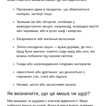
Прогризені дірки в продуктах, що зберігаються,
паперах, ізоляції тощо.
Залишки їжі або обгортки, особливо у
важкодоступних місцях, наприклад, всередині взуття
або черевиків, або в кутах шаф і комірчин
Екскременти або маленькі волосинки
Злітно-посадочні смуги — вузькі доріжки, де пил і
бруд були зметені, помітні сліди жиру або сечі, які
можна побачити під чорним світлом
Гнізда або нагромадження гніздових матеріалів
скреготіння або дряпання, що доносяться з
порожнин стін, стелі або підлоги
Несвіжі, затхлі або запліснявілі запахи
Як визначити, що це миша чи щур?
Між мишами та щурами є ключові відмінності. Миші
набагато менші за щурів. Дорослі миші мають довжину