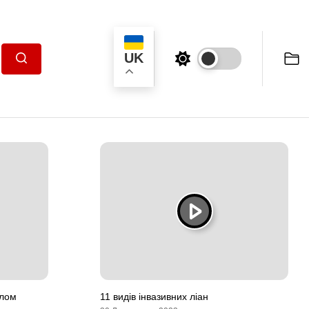
UK
Пошук
алом
11 видів інвазивних ліан