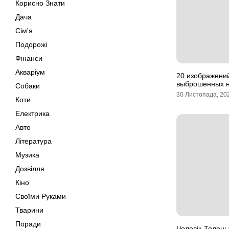
Корисно Знати
Дача
Сім'я
Подорожі
Фінанси
Акваріум
20 изображени
выброшенных н
Собаки
30 Листопада, 20
Коти
Електрика
Авто
Література
Музика
Дозвілля
Кіно
Своїми Руками
Тварини
Поради
Чоловік-Телець