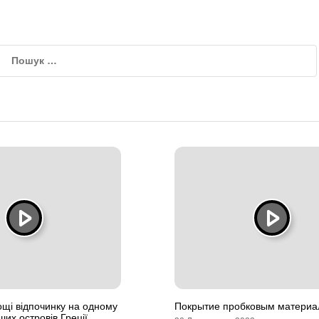
кощі відпочинку на одному
Покрытие пробковым матери
их островів Греції