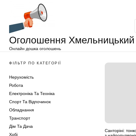
Оголошення
Перейти
Хмельницький
до
вмісту
Оголошення Хмельницький
Онлайн дошка оголошень
ФІЛЬТР ПО КАТЕГОРІЇ
Нерухомість
Робота
Електроніка Та Техніка
Спорт Та Відпочинок
Обладнання
Транспорт
Дім Та Дача
Санторіні: тон
Хобі
з найпопулярніш