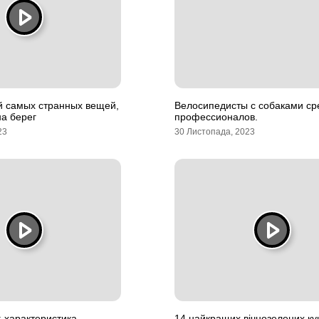
й самых странных вещей,
Велосипедисты с собаками ср
а берег
профессионалов.
23
30 Листопада, 2023
: характеристика,
14 найкращих вічнозелених ку