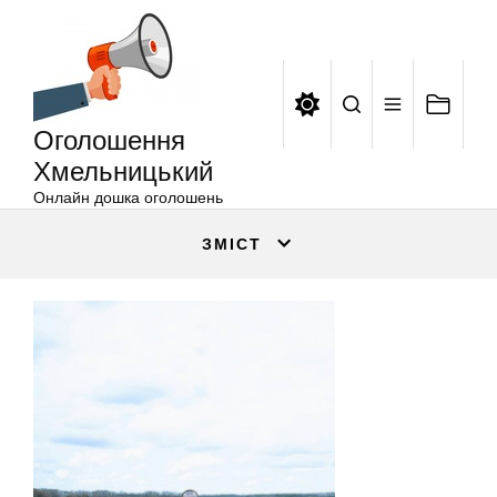
Оголошення
Перейти
Хмельницький
до
вмісту
Оголошення
Хмельницький
Онлайн дошка оголошень
ЗМІСТ