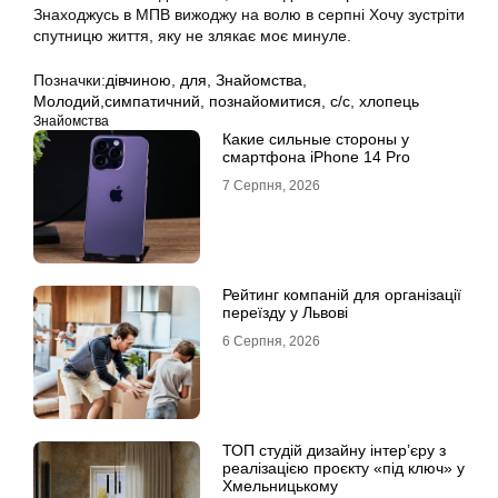
Знаходжусь в МПВ вижоджу на волю в серпні Хочу зустріти
спутницю життя, яку не злякає моє минуле.
Позначки:
дівчиною
,
для
,
Знайомства
,
Молодий,симпатичний
,
познайомитися
,
с/с
,
хлопець
Знайомства
Какие сильные стороны у
смартфона iPhone 14 Pro
7 Серпня, 2026
Рейтинг компаній для організації
переїзду у Львові
6 Серпня, 2026
ТОП студій дизайну інтер’єру з
реалізацією проєкту «під ключ» у
Хмельницькому