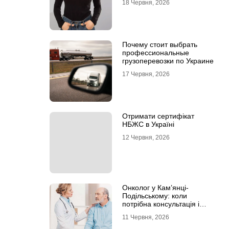
18 Червня, 2026
Почему стоит выбрать
профессиональные
грузоперевозки по Украине
17 Червня, 2026
Отримати сертифікат
НБЖС в Україні
12 Червня, 2026
Онколог у Кам’янці-
Подільському: коли
потрібна консультація і
чому не варто відкладати
11 Червня, 2026
обстеження?