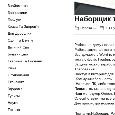
Знайомства
Запчастини
Наборщик т
Послуги
Краса Та Здоров'я
Робота
13 Гр
Для Дорослих
Одяг Та Взуття
Работа на дому / онлай
Дитячий Світ
Работа заключается в н
Будівництво
Все делаете в Word или
теста с фото. График р
Тварини Та Рослини
За день можно заработа
Різне
Требования :
-Доступ в интернет дл
Оголошення
-Коммуникабельность
Економіка
-Наличие ПК, либо тел
Пишите только в telegra
Здоров'я
Наш менеджер Олеся. Б
Туризм
Олеся! ответит на все 
Наука
Для просмотра номера 
Техніка
Позначки:
Наборщик
,
Ро