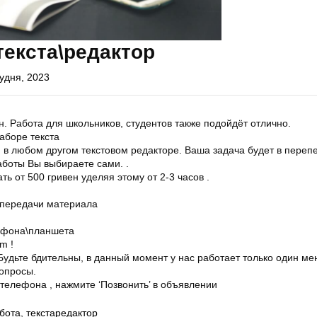
екста\редактор
удня, 2023
н. Работа для школьников, студентов также подойдёт отлично.
аборе текста
 в любом другом текстовом редакторе. Ваша задача будет в переп
аботы Вы выбираете сами. .
ть от 500 гривен уделяя этому от 2-3 часов .
я передачи материала
ефона\планшета
m !
удьте бдительны, в данный момент у нас работает только один ме
вопросы.
телефона , нажмите ‘Позвонить’ в объявлении
бота
,
текстаредактор