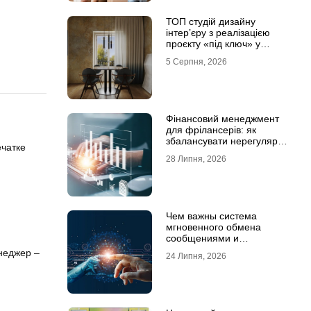
ТОП студій дизайну
інтер’єру з реалізацією
проєкту «під ключ» у
Хмельницькому
5 Серпня, 2026
Фінансовий менеджмент
для фрілансерів: як
збалансувати нерегулярні
ечатке
доходи
28 Липня, 2026
Чем важны система
мгновенного обмена
сообщениями и
предотвращение утечек
неджер –
24 Липня, 2026
информации для бизнеса