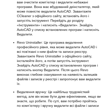
вам очистити комп’ютер і видалити небажані
програми. Вона має вбудований деінсталятор, який
може повністю видалити AutoCAD. Завантажте
CCleaner з офіційного сайту, встановіть його і
запустіть інструмент. Перейдіть до розділу
«Інструменти» і натисніть «Видалити». Знайдіть
AutoCAD у списку встановлених програм і натисніть
Видалити.
Revo Uninstaller: Це програма видалення
професійного рівня, яка може видалити AutoCAD і
всі пов’язані з ним файли та записи реєстру.
Завантажте Revo Uninstaller з офіційного сайту,
інсталюйте його, а потім запустіть інструмент.
Знайдіть AutoCAD у списку встановлених програм і
натисніть кнопку Видалити. Після цього Revo
виконає глибоке сканування на наявність залишків
файлів і записів у реєстрі і запропонує вам видалити
їх.
Видалення вручну: Це найбільш трудомісткий
метод, але він може бути дуже ефективним, якщо ви
знаєте, що робите. По суті, вам потрібно пройтись
по комп’ютеру і вручну видалити всі файли і записи