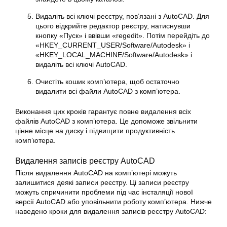
Видаліть всі ключі реєстру, пов’язані з AutoCAD. Для
цього відкрийте редактор реєстру, натиснувши
кнопку «Пуск» і ввівши «regedit». Потім перейдіть до
«HKEY_CURRENT_USER/Software/Autodesk» і
«HKEY_LOCAL_MACHINE/Software/Autodesk» і
видаліть всі ключі AutoCAD.
Очистіть кошик комп’ютера, щоб остаточно
видалити всі файли AutoCAD з комп’ютера.
Виконання цих кроків гарантує повне видалення всіх
файлів AutoCAD з комп’ютера. Це допоможе звільнити
цінне місце на диску і підвищити продуктивність
комп’ютера.
Видалення записів реєстру AutoCAD
Після видалення AutoCAD на комп’ютері можуть
залишитися деякі записи реєстру. Ці записи реєстру
можуть спричинити проблеми під час інсталяції нової
версії AutoCAD або уповільнити роботу комп’ютера. Нижче
наведено кроки для видалення записів реєстру AutoCAD: