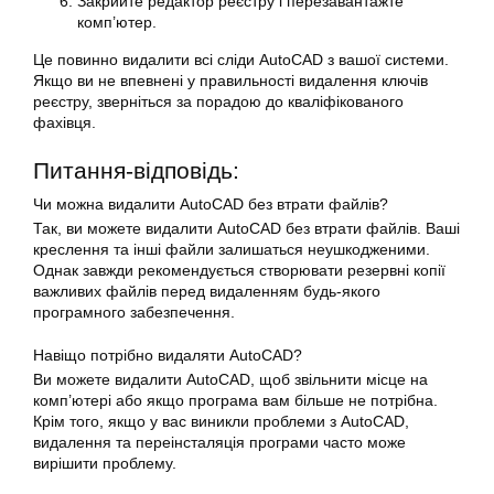
Закрийте редактор реєстру і перезавантажте
комп’ютер.
Це повинно видалити всі сліди AutoCAD з вашої системи.
Якщо ви не впевнені у правильності видалення ключів
реєстру, зверніться за порадою до кваліфікованого
фахівця.
Питання-відповідь:
Чи можна видалити AutoCAD без втрати файлів?
Так, ви можете видалити AutoCAD без втрати файлів. Ваші
креслення та інші файли залишаться неушкодженими.
Однак завжди рекомендується створювати резервні копії
важливих файлів перед видаленням будь-якого
програмного забезпечення.
Навіщо потрібно видаляти AutoCAD?
Ви можете видалити AutoCAD, щоб звільнити місце на
комп’ютері або якщо програма вам більше не потрібна.
Крім того, якщо у вас виникли проблеми з AutoCAD,
видалення та переінсталяція програми часто може
вирішити проблему.