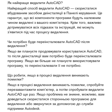
Як найкраще видалити AutoCAD?
Найкращий спосіб видалити AutoCAD — скористатися
вбудованим засобом деінсталяції в Панелі керування. Це
гарантує, що всі компоненти програми будуть належним
чином видалені з вашого комп’ютера. Крім того, важливо
дотримуватися всіх підказок та інструкцій, які можуть
з’явитися під час процесу видалення.
Чи потрібно буде переінсталювати AutoCAD після
видалення?
Якщо ви плануєте продовжувати користуватися AutoCAD,
то після деінсталяції вам потрібно буде переінсталювати
програму. Якщо ви більше не плануєте використовувати
програму, то переінсталювати її не потрібно.
Що робити, якщо в процесі видалення виникають
помилки?
Якщо в процесі видалення виникають помилки, спробуйте
перезавантажити комп’ютер, а потім спробувати видалити
AutoCAD ще раз. Якщо проблема не зникне, можливо, вам
доведеться скористатися сторонньою програмою для
видалення або звернутися за допомогою до служби
підтримки Autodesk.