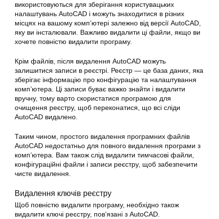
використовуються для зберігання користувацьких
налаштувань AutoCAD і можуть знаходитися в різних
місцях на вашому комп’ютері залежно від версії AutoCAD,
яку ви інсталювали. Важливо видалити ці файли, якщо ви
хочете повністю видалити програму.
Крім файлів, після видалення AutoCAD можуть
залишитися записи в реєстрі. Реєстр — це база даних, яка
зберігає інформацію про конфігурацію та налаштування
комп’ютера. Ці записи буває важко знайти і видалити
вручну, тому варто скористатися програмою для
очищення реєстру, щоб переконатися, що всі сліди
AutoCAD видалено.
Таким чином, простого видалення програмних файлів
AutoCAD недостатньо для повного видалення програми з
комп’ютера. Вам також слід видалити тимчасові файли,
конфігураційні файли і записи реєстру, щоб забезпечити
чисте видалення.
Видалення ключів реєстру
Щоб повністю видалити програму, необхідно також
видалити ключі реєстру, пов’язані з AutoCAD.