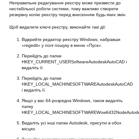
Неправильне редагування реєстру може призвести до
нестабільної роботи системи, тому важливо створити
резервну копію реєстру перед внесенням будь-яких змін.
Щоб видалити ключі реєстру, виконайте такі дії:
Відкрийте редактор реєстру Windows, набравши
«regedit» у полі пошуку в меню «Пуск».
Перейдіть до папки
HKEY_CURRENT_USERSoftwareAutodeskAutoCAD і
видаліть її.
Перейдіть до папки
HKEY_LOCAL_MACHINESOFTWAREAutodeskAutoCAD
і видаліть її.
Якщо у вас 64-розрядна Windows, також видаліть
папку
HKEY_LOCAL_MACHINESOFTWAREWow6432NodeAutode
Видаліть усі інші папки Autodesk, присутні в обох
місцях.