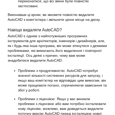
переконатися, що всі зміни були повністю
застосовані.
Виконавши ці кроки, ви зможете повністю видалити
AutoCAD з комп’ютера і звільнити цінне місце на диску.
Навіщо видаляти AutoCAD?
AutoCAD є одним з найпотужніших програмних
інструментів для архітекторів, інженерів і дизайнерів, але,
як і будь-яка інша програма, він може зіткнутися з деякими
проблемами, які вимагають його видалення і повторної
інсталяції. Ось деякі з причин, чому вам може
знадобитися видалити AutoCAD:
Проблеми з продуктивністю: AutoCAD потребує
значної кількості системних ресурсів для запуску, і
якщо ваш комп’ютер не відповідає цим вимогам, він
може працювати погано, спричиняючи зависання та
збої у роботі.
Проблеми з ліцензією: Якщо у вас виникли
проблеми з ліцензією або вам потрібно інсталювати
нову ліцензію, можливо, вам доведеться видалити
поточну версію AutoCAD перед інсталяцією нової.