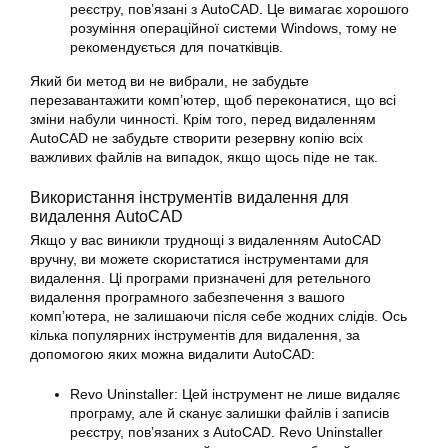
реєстру, пов’язані з AutoCAD. Це вимагає хорошого
розуміння операційної системи Windows, тому не
рекомендується для початківців.
Який би метод ви не вибрали, не забудьте
перезавантажити комп’ютер, щоб переконатися, що всі
зміни набули чинності. Крім того, перед видаленням
AutoCAD не забудьте створити резервну копію всіх
важливих файлів на випадок, якщо щось піде не так.
Використання інструментів видалення для
видалення AutoCAD
Якщо у вас виникли труднощі з видаленням AutoCAD
вручну, ви можете скористатися інструментами для
видалення. Ці програми призначені для ретельного
видалення програмного забезпечення з вашого
комп’ютера, не залишаючи після себе жодних слідів. Ось
кілька популярних інструментів для видалення, за
допомогою яких можна видалити AutoCAD:
Revo Uninstaller: Цей інструмент не лише видаляє
програму, але й сканує залишки файлів і записів
реєстру, пов’язаних з AutoCAD. Revo Uninstaller