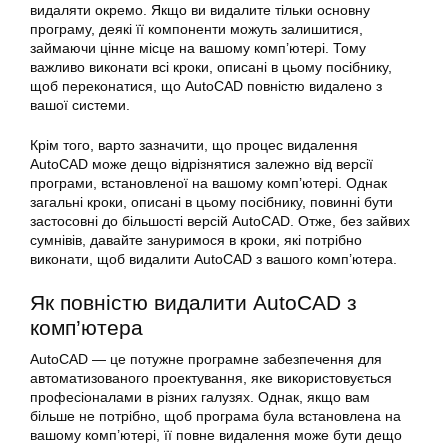
видаляти окремо. Якщо ви видалите тільки основну
програму, деякі її компоненти можуть залишитися,
займаючи цінне місце на вашому комп’ютері. Тому
важливо виконати всі кроки, описані в цьому посібнику,
щоб переконатися, що AutoCAD повністю видалено з
вашої системи.
Крім того, варто зазначити, що процес видалення
AutoCAD може дещо відрізнятися залежно від версії
програми, встановленої на вашому комп’ютері. Однак
загальні кроки, описані в цьому посібнику, повинні бути
застосовні до більшості версій AutoCAD. Отже, без зайвих
сумнівів, давайте зануримося в кроки, які потрібно
виконати, щоб видалити AutoCAD з вашого комп’ютера.
Як повністю видалити AutoCAD з
комп’ютера
AutoCAD — це потужне програмне забезпечення для
автоматизованого проектування, яке використовується
професіоналами в різних галузях. Однак, якщо вам
більше не потрібно, щоб програма була встановлена на
вашому комп’ютері, її повне видалення може бути дещо