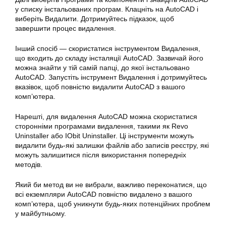
у списку інстальованих програм. Клацніть на AutoCAD і
виберіть Видалити. Дотримуйтесь підказок, щоб
завершити процес видалення.
Інший спосіб — скористатися інструментом Видалення,
що входить до складу інсталяції AutoCAD. Зазвичай його
можна знайти у тій самій папці, до якої інстальовано
AutoCAD. Запустіть інструмент Видалення і дотримуйтесь
вказівок, щоб повністю видалити AutoCAD з вашого
комп’ютера.
Нарешті, для видалення AutoCAD можна скористатися
сторонніми програмами видалення, такими як Revo
Uninstaller або IObit Uninstaller. Ці інструменти можуть
видалити будь-які залишки файлів або записів реєстру, які
можуть залишитися після використання попередніх
методів.
Який би метод ви не вибрали, важливо переконатися, що
всі екземпляри AutoCAD повністю видалено з вашого
комп’ютера, щоб уникнути будь-яких потенційних проблем
у майбутньому.