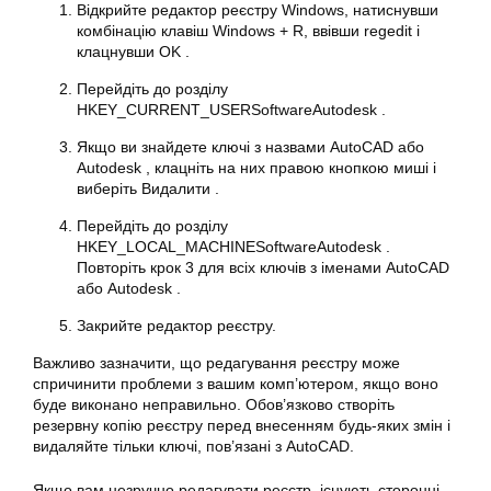
Відкрийте редактор реєстру Windows, натиснувши
комбінацію клавіш Windows + R, ввівши regedit і
клацнувши OK .
Перейдіть до розділу
HKEY_CURRENT_USERSoftwareAutodesk .
Якщо ви знайдете ключі з назвами AutoCAD або
Autodesk , клацніть на них правою кнопкою миші і
виберіть Видалити .
Перейдіть до розділу
HKEY_LOCAL_MACHINESoftwareAutodesk .
Повторіть крок 3 для всіх ключів з іменами AutoCAD
або Autodesk .
Закрийте редактор реєстру.
Важливо зазначити, що редагування реєстру може
спричинити проблеми з вашим комп’ютером, якщо воно
буде виконано неправильно. Обов’язково створіть
резервну копію реєстру перед внесенням будь-яких змін і
видаляйте тільки ключі, пов’язані з AutoCAD.
Якщо вам незручно редагувати реєстр, існують сторонні