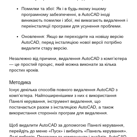
Помилки та збої: Як і в будь-якому іншому
програмному забезпеченні, в AutoCAD іноді
виникають помилки і збої, які вимагають видалення і
переінсталяції програми для усунення проблеми.
Оновлення: Якщо ви переходите на новішу версію
AutoCAD, перед інсталяцією нової версії потрібно
видалити стару версію.
Незалежно від причини, видалення AutoCAD з комп’ютера
— це простий процес, який можна виконати за кілька
простих кроків.
Методика
Існує декілька способів повного видалення AutoCAD з
комп’ютера. Найпоширенішими з них є використання
Панелі керування, інструмент видалення, що
постачається разом з інсталяцією AutoCAD, а також
використання сторонніх програм для видалення.
Щоб видалити AutoCAD за допомогою Панелі керування,
перейдіть до меню «Пуск» і виберіть «Панель керування».
Далі виберіть Програми та компоненти і знайдіть AutoCAD