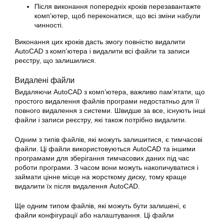
Після виконання попередніх кроків перезавантажте
комп’ютер, щоб переконатися, що всі зміни набули
чинності.
Виконання цих кроків дасть змогу повністю видалити
AutoCAD з комп’ютера і видалити всі файли та записи
реєстру, що залишилися.
Видалені файли
Видаляючи AutoCAD з комп’ютера, важливо пам’ятати, що
простого видалення файлів програми недостатньо для її
повного видалення з системи. Швидше за все, існують інші
файли і записи реєстру, які також потрібно видалити.
Одним з типів файлів, які можуть залишитися, є тимчасові
файли. Ці файли використовуються AutoCAD та іншими
програмами для зберігання тимчасових даних під час
роботи програми. З часом вони можуть накопичуватися і
займати цінне місце на жорсткому диску, тому краще
видалити їх після видалення AutoCAD.
Ще одним типом файлів, які можуть бути залишені, є
файли конфігурації або налаштування. Ці файли