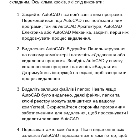
складним. Ось кілька кроків, які слід виконати:
Закрийте AutoCAD і всі пов’язані з ним програми:
Переконайтеся, що AutoCAD і всі пов’язані з ним
програми, такі як AutoCAD Архітектура, AutoCAD
Електрика або AutoCAD Механіка, закриті, перш ніж
продовжувати процес видалення.
Видалення AutoCAD: Відкрийте Панель керування
на вашому комп’ютері і натисніть «Додавання або
видалення програм». Знайдіть AutoCAD у списку
встановлених програм і натисніть «Видалити».
Дотримуйтесь інструкцій на екрані, щоб завершити
процес видалення.
Видаліть залишки файлів і папок: Навіть якщо
AutoCAD було видалено, деякі файли, папки та
ключі реєстру можуть залишитися на вашому
комп’ютері. Скористайтеся стороннім програмним
забезпеченням для видалення, щоб просканувати і
видалити залишки AutoCAD.
Перезавантажте комп’ютер: Після видалення всіх
залишків AutoCAD перезавантажте комп’ютер, щоб