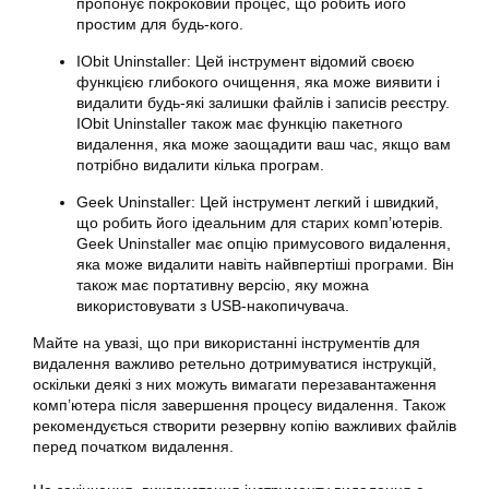
пропонує покроковий процес, що робить його
простим для будь-кого.
IObit Uninstaller: Цей інструмент відомий своєю
функцією глибокого очищення, яка може виявити і
видалити будь-які залишки файлів і записів реєстру.
IObit Uninstaller також має функцію пакетного
видалення, яка може заощадити ваш час, якщо вам
потрібно видалити кілька програм.
Geek Uninstaller: Цей інструмент легкий і швидкий,
що робить його ідеальним для старих комп’ютерів.
Geek Uninstaller має опцію примусового видалення,
яка може видалити навіть найвпертіші програми. Він
також має портативну версію, яку можна
використовувати з USB-накопичувача.
Майте на увазі, що при використанні інструментів для
видалення важливо ретельно дотримуватися інструкцій,
оскільки деякі з них можуть вимагати перезавантаження
комп’ютера після завершення процесу видалення. Також
рекомендується створити резервну копію важливих файлів
перед початком видалення.