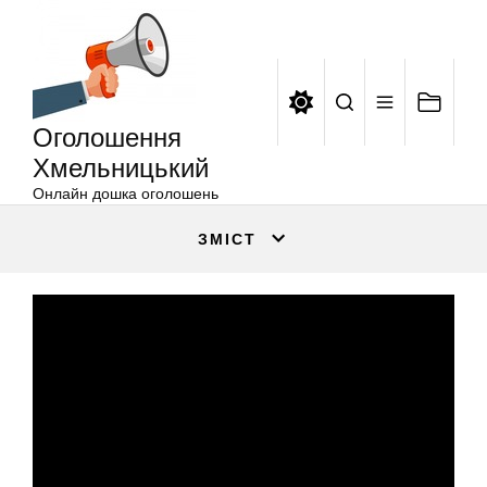
Оголошення
Перейти
Хмельницький
до
вмісту
Оголошення
Хмельницький
Онлайн дошка оголошень
ЗМІСТ