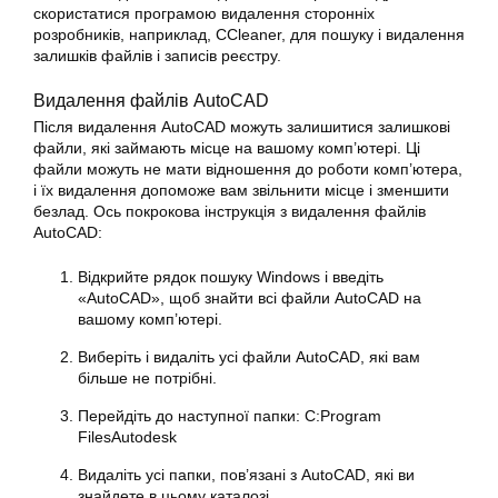
скористатися програмою видалення сторонніх
розробників, наприклад, CCleaner, для пошуку і видалення
залишків файлів і записів реєстру.
Видалення файлів AutoCAD
Після видалення AutoCAD можуть залишитися залишкові
файли, які займають місце на вашому комп’ютері. Ці
файли можуть не мати відношення до роботи комп’ютера,
і їх видалення допоможе вам звільнити місце і зменшити
безлад. Ось покрокова інструкція з видалення файлів
AutoCAD:
Відкрийте рядок пошуку Windows і введіть
«AutoCAD», щоб знайти всі файли AutoCAD на
вашому комп’ютері.
Виберіть і видаліть усі файли AutoCAD, які вам
більше не потрібні.
Перейдіть до наступної папки: C:Program
FilesAutodesk
Видаліть усі папки, пов’язані з AutoCAD, які ви
знайдете в цьому каталозі.