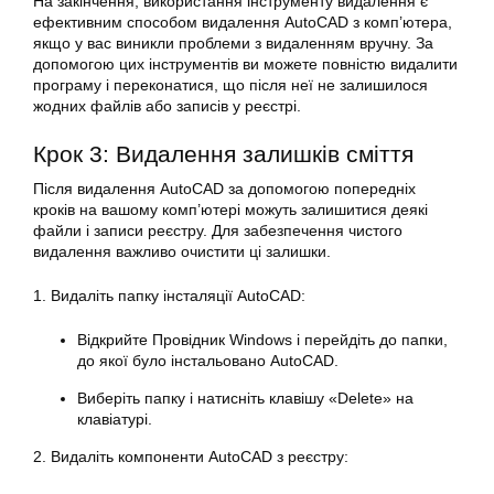
На закінчення, використання інструменту видалення є
ефективним способом видалення AutoCAD з комп’ютера,
якщо у вас виникли проблеми з видаленням вручну. За
допомогою цих інструментів ви можете повністю видалити
програму і переконатися, що після неї не залишилося
жодних файлів або записів у реєстрі.
Крок 3: Видалення залишків сміття
Після видалення AutoCAD за допомогою попередніх
кроків на вашому комп’ютері можуть залишитися деякі
файли і записи реєстру. Для забезпечення чистого
видалення важливо очистити ці залишки.
1. Видаліть папку інсталяції AutoCAD:
Відкрийте Провідник Windows і перейдіть до папки,
до якої було інстальовано AutoCAD.
Виберіть папку і натисніть клавішу «Delete» на
клавіатурі.
2. Видаліть компоненти AutoCAD з реєстру: