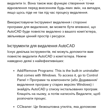
видалити їх. Вона також має функцію створення точки
відновлення перед внесенням будь-яких змін, на випадок,
якщо щось піде не так під час процесу видалення.
Використовуючи Інструмент видалення і сторонні
програми для видалення, ви можете бути впевнені, що
AutoCAD буде повністю видалено з вашого комп’ютера,
звільнивши цінний простір і ресурси.
Інструменти для видалення AutoCAD
Існує декілька інструментів, які можуть допомогти вам
повністю видалити AutoCAD з комп’ютера. Нижче
наведено деякі з найефективніших:
Add/Remove Programs: This is the built-in uninstaller
that comes with Windows. To access it, go to Control
Panel > Програми та компоненти (або Додавання/
видалення програм у старих версіях Windows) і
знайдіть AutoCAD у списку інстальованих програм.
Клацніть на ньому, а потім натисніть Видалити, щоб
розпочати процес.
CCleaner: Це безкоштовна утиліта, яка допоможе