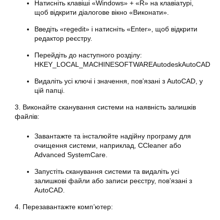
Натисніть клавіші «Windows» + «R» на клавіатурі,
щоб відкрити діалогове вікно «Виконати».
Введіть «regedit» і натисніть «Enter», щоб відкрити
редактор реєстру.
Перейдіть до наступного розділу:
HKEY_LOCAL_MACHINESOFTWAREAutodeskAutoCAD
Видаліть усі ключі і значення, пов’язані з AutoCAD, у
цій папці.
3. Виконайте сканування системи на наявність залишків
файлів:
Завантажте та інсталюйте надійну програму для
очищення системи, наприклад, CCleaner або
Advanced SystemCare.
Запустіть сканування системи та видаліть усі
залишкові файли або записи реєстру, пов’язані з
AutoCAD.
4. Перезавантажте комп’ютер: