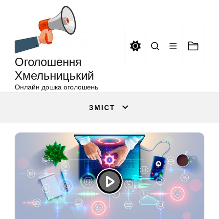
Оголошення
Перейти
Хмельницький
до
вмісту
Оголошення
Хмельницький
Онлайн дошка оголошень
ЗМІСТ