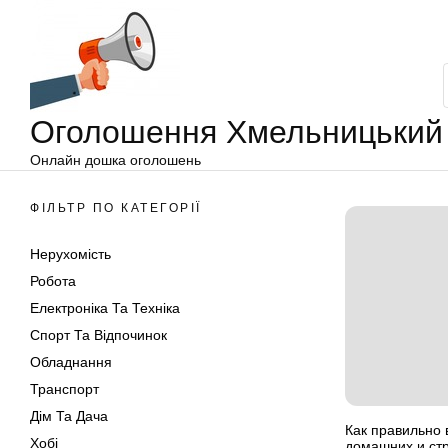
Оголошення
Перейти
Хмельницький
до
вмісту
Оголошення Хмельницький
Онлайн дошка оголошень
ФІЛЬТР ПО КАТЕГОРІЇ
Нерухомість
Робота
Електроніка Та Техніка
Спорт Та Відпочинок
Обладнання
Транспорт
Дім Та Дача
Как правильно 
Хобі
домашних и ст