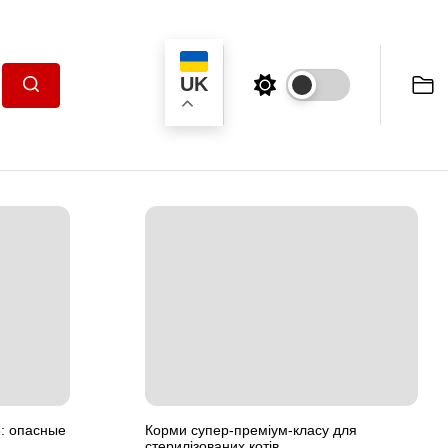
UK
Пошук
3: опасные
Корми супер-преміум-класу для
стерилізованих котів