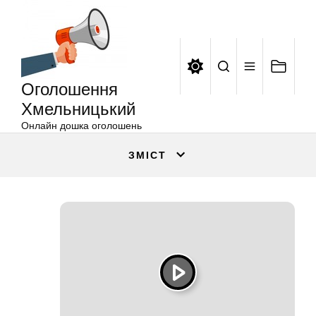
Оголошення
Перейти
Хмельницький
до
вмісту
Оголошення
Хмельницький
Онлайн дошка оголошень
ЗМІСТ