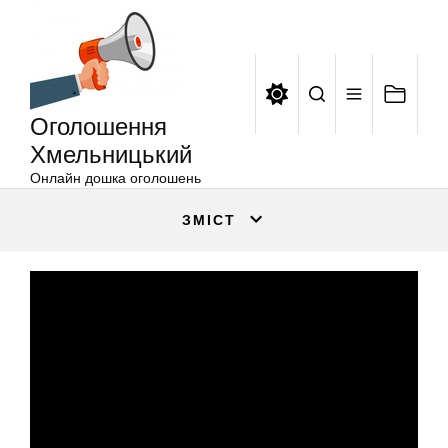
Оголошення
Перейти
Хмельницький
до
вмісту
Оголошення
Хмельницький
Онлайн дошка оголошень
ЗМІСТ