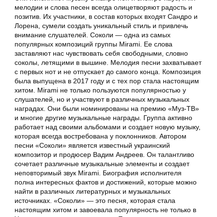
мелодии и слова песен всегда олицетворяют радость и
позитив. Их участники, в состав которых входят Сандро и
Лорена, сумели создать уникальный стиль и привлечь
внимание слушателей. Соколи — одна из самых
популярных композиций группы Mirami. Ее слова
заставляют нас чувствовать себя свободными, словно
соколы, летящими в вышине. Мелодия песни захватывает
с первых нот и не отпускает до самого конца. Композиция
была выпущена в 2017 году и с тех пор стала настоящим
хитом. Mirami не только пользуются популярностью у
слушателей, но и участвуют в различных музыкальных
наградах. Они были номинированы на премию «Муз-ТВ»
и многие другие музыкальные награды. Группа активно
работает над своими альбомами и создает новую музыку,
которая всегда востребована у поклонников. Автором
песни «Соколи» является известный украинский
композитор и продюсер Вадим Андреев. Он талантливо
сочетает различные музыкальные элементы и создает
неповторимый звук Mirami. Биография исполнителя
полна интересных фактов и достижений, которые можно
найти в различных литературных и музыкальных
источниках. «Соколи» — это песня, которая стала
настоящим хитом и завоевала популярность не только в