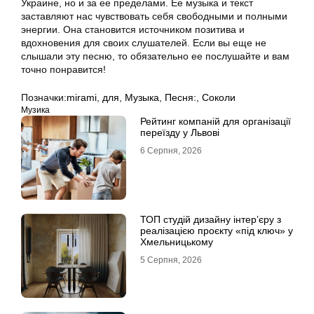
Украине, но и за ее пределами. Ее музыка и текст
заставляют нас чувствовать себя свободными и полными
энергии. Она становится источником позитива и
вдохновения для своих слушателей. Если вы еще не
слышали эту песню, то обязательно ее послушайте и вам
точно понравится!
Позначки:
mirami
,
для
,
Музыка
,
Песня:
,
Соколи
Музика
Рейтинг компаній для організації
переїзду у Львові
6 Серпня, 2026
ТОП студій дизайну інтер’єру з
реалізацією проєкту «під ключ» у
Хмельницькому
5 Серпня, 2026