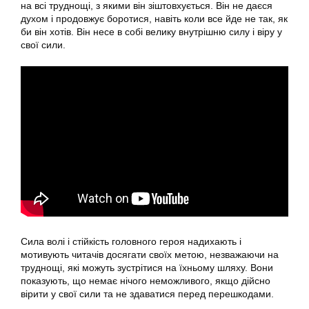
на всі труднощі, з якими він зіштовхується. Він не даєся
духом і продовжує боротися, навіть коли все йде не так, як
би він хотів. Він несе в собі велику внутрішню силу і віру у
свої сили.
Сила волі і стійкість головного героя надихають і
мотивують читачів досягати своїх метою, незважаючи на
труднощі, які можуть зустрітися на їхньому шляху. Вони
показують, що немає нічого неможливого, якщо дійсно
вірити у свої сили та не здаватися перед перешкодами.