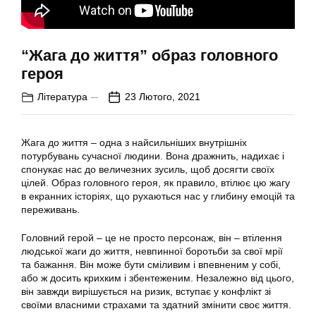
“Жага до життя” образ головного
героя
Література
23 Лютого, 2021
Жага до життя – одна з найсильніших внутрішніх
потурбувань сучасної людини. Вона дражнить, надихає і
спонукає нас до величезних зусиль, щоб досягти своїх
цілей. Образ головного героя, як правило, втілює цю жагу
в екранних історіях, що рухаються нас у глибину емоцій та
переживань.
Головний герой – це не просто персонаж, він – втілення
людської жаги до життя, невпинної боротьби за свої мрії
та бажання. Він може бути сміливим і впевненим у собі,
або ж досить крихким і збентеженим. Незалежно від цього,
він завжди вирішується на ризик, вступає у конфлікт зі
своїми власними страхами та здатний змінити своє життя.