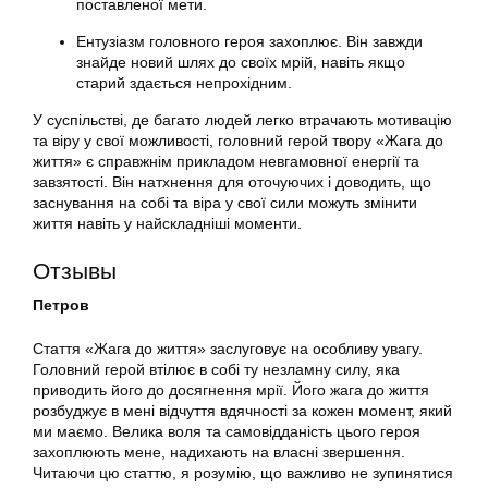
поставленої мети.
Ентузіазм головного героя захоплює. Він завжди
знайде новий шлях до своїх мрій, навіть якщо
старий здається непрохідним.
У суспільстві, де багато людей легко втрачають мотивацію
та віру у свої можливості, головний герой твору «Жага до
життя» є справжнім прикладом невгамовної енергії та
завзятості. Він натхнення для оточуючих і доводить, що
заснування на собі та віра у свої сили можуть змінити
життя навіть у найскладніші моменти.
Отзывы
Петров
Стаття «Жага до життя» заслуговує на особливу увагу.
Головний герой втілює в собі ту незламну силу, яка
приводить його до досягнення мрії. Його жага до життя
розбуджує в мені відчуття вдячності за кожен момент, який
ми маємо. Велика воля та самовідданість цього героя
захоплюють мене, надихають на власні звершення.
Читаючи цю статтю, я розумію, що важливо не зупинятися