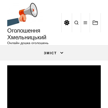
Оголошення
Перейти
Хмельницький
до
вмісту
Оголошення
Хмельницький
Онлайн дошка оголошень
ЗМІСТ