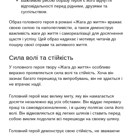
Важливою рисою образу героя є його відчуття
відповідальності перед рідними, друзями та
суспільством.
Образ головного героя в романі «Жага до життя» вражає
своєю силою та наполегливістю, а також демонструє
важливість жаги до життя і самореалізації для досягнення
щастя і успіху. Цей образ надихає і мотивує читачів до
пошуку своєї справи та активного життя.
Сила волі та стійкість
У головного героя твору «Жага до життя» особливо
виразно проявляється сила волі та стійкість. Хоча він
зазнає багато перешкод та випробувань, він не здається і
не втрачає надії.
Головний герой має велику мету, яку він намагається
досягти незалежно від усіх обставин. Він віддає перевагу
праці та самовдосконаленню, і в цьому полягає сила його
волі. Він відмовляється від легких шляхів і ставить перед
собою виклик подолати всі перешкоди на своєму шляху.
Головний герой демонструє свою стійкість, не зважаючи