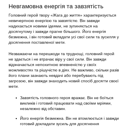
Невгамовна енергія та завзятість
Головний герой твору «Жага до життя» характеризується
невичерпною енергією та завзятістю. Він завжди
надихається новими ідеями, не зупиняється на
досягнутому і завжди прагне більшого. Його енергія
безмежна, і він готовий вкладати усі свої сили та зусилля у
досягнення поставленої мети.
Незважаючи на перешкоди та труднощі, головний герой
не здається і не втрачає віру у свої сили. Він завжди
відзначається непохитною впевненістю у своїх
можливостях та рішучістю в діях. Не важливо, скільки разів
його плани зазнають невдачі або перебувають під
загрозою, він завжди знаходить новий спосіб досягти своєї
мети.
Завзятість головного героя вражає. Він не боїться
викликів і готовий працювати над своїми мріями,
незалежно від обставин.
Його енергія безмежна. Він не втомлюється і завжди
готовий докладати зусиль для досягнення