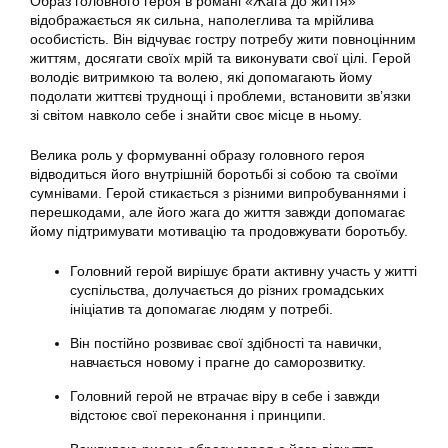
Образ головного героя в романі «Жага до життя»
відображається як сильна, наполеглива та мрійлива
особистість. Він відчуває гостру потребу жити повноцінним
життям, досягати своїх мрій та виконувати свої цілі. Герой
володіє витримкою та волею, які допомагають йому
подолати життєві труднощі і проблеми, встановити зв’язки
зі світом навколо себе і знайти своє місце в ньому.
Велика роль у формуванні образу головного героя
відводиться його внутрішній боротьбі зі собою та своїми
сумнівами. Герой стикається з різними випробуваннями і
перешкодами, але його жага до життя завжди допомагає
йому підтримувати мотивацію та продовжувати боротьбу.
Головний герой вирішує брати активну участь у житті
суспільства, долучається до різних громадських
ініціатив та допомагає людям у потребі.
Він постійно розвиває свої здібності та навички,
навчається новому і прагне до саморозвитку.
Головний герой не втрачає віру в себе і завжди
відстоює свої переконання і принципи.