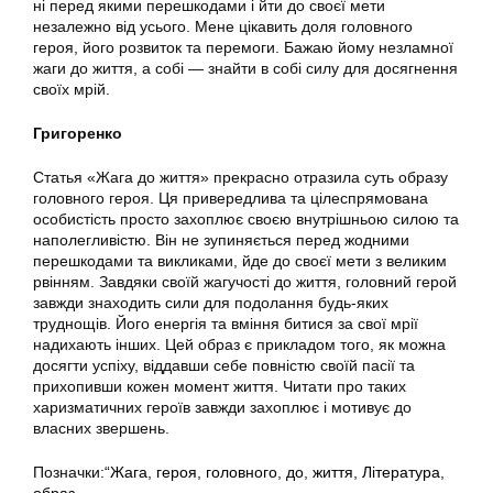
ні перед якими перешкодами і йти до своєї мети
незалежно від усього. Мене цікавить доля головного
героя, його розвиток та перемоги. Бажаю йому незламної
жаги до життя, а собі — знайти в собі силу для досягнення
своїх мрій.
Григоренко
Статья «Жага до життя» прекрасно отразила суть образу
головного героя. Ця привередлива та цілеспрямована
особистість просто захоплює своєю внутрішньою силою та
наполегливістю. Він не зупиняється перед жодними
перешкодами та викликами, йде до своєї мети з великим
рвінням. Завдяки своїй жагучості до життя, головний герой
завжди знаходить сили для подолання будь-яких
труднощів. Його енергія та вміння битися за свої мрії
надихають інших. Цей образ є прикладом того, як можна
досягти успіху, віддавши себе повністю своїй пасії та
прихопивши кожен момент життя. Читати про таких
харизматичних героїв завжди захоплює і мотивує до
власних звершень.
Позначки:
“Жага
,
героя
,
головного
,
до
,
життя
,
Література
,
образ