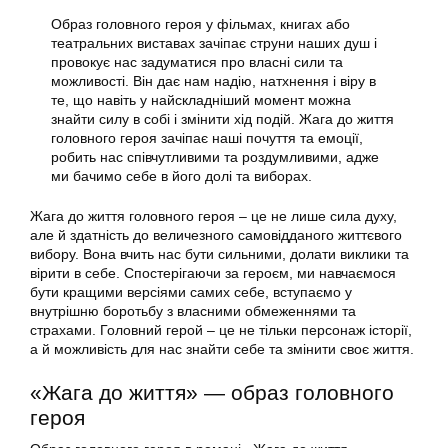
Образ головного героя у фільмах, книгах або
театральних виставах зачіпає струни наших душ і
провокує нас задуматися про власні сили та
можливості. Він дає нам надію, натхнення і віру в
те, що навіть у найскладніший момент можна
знайти силу в собі і змінити хід подій. Жага до життя
головного героя зачіпає наші почуття та емоції,
робить нас співчутливими та роздумливими, адже
ми бачимо себе в його долі та виборах.
Жага до життя головного героя – це не лише сила духу,
але й здатність до величезного самовідданого життєвого
вибору. Вона вчить нас бути сильними, долати виклики та
вірити в себе. Спостерігаючи за героєм, ми навчаємося
бути кращими версіями самих себе, вступаємо у
внутрішню боротьбу з власними обмеженнями та
страхами. Головний герой – це не тільки персонаж історії,
а й можливість для нас знайти себе та змінити своє життя.
«Жага до життя» — образ головного
героя