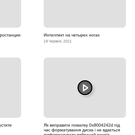
тростанции
Интеллект на четырех ногах
19 Червня, 2021
устите
Як виправити помилку 0x8004242d під
час форматування диска і не вдається
відформатувати вибраний розділ