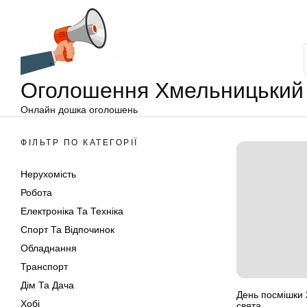
Оголошення
Перейти
Хмельницький
до
вмісту
Оголошення Хмельницький
Онлайн дошка оголошень
ФІЛЬТР ПО КАТЕГОРІЇ
Нерухомість
Робота
Електроніка Та Техніка
Спорт Та Відпочинок
Обладнання
Транспорт
Дім Та Дача
День посмішки 2
Хобі
свята