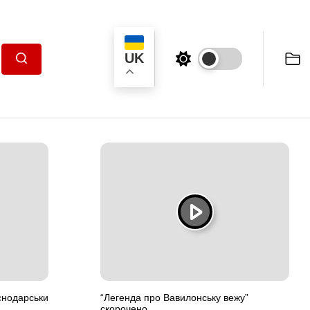
UK
Пошук
снодарськи
“Легенда про Вавилонську вежу”
скорочено