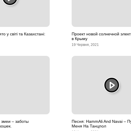
то у світі та Казахстані:
Проект новой солнечной элек
в Крыму
19 Червня, 2021
 змеи – заботы
Песня: HammAli And Navai – П
кошек.
Меня На Танцпол