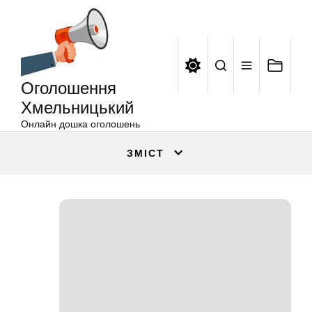
Оголошення
Перейти
Хмельницький
до
вмісту
Оголошення
Хмельницький
Онлайн дошка оголошень
ЗМІСТ