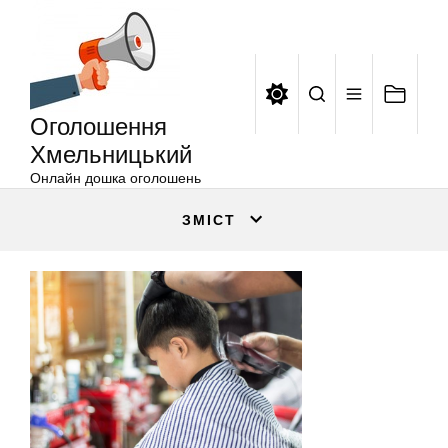
Оголошення
Перейти
Хмельницький
до
вмісту
Оголошення
Хмельницький
Онлайн дошка оголошень
ЗМІСТ