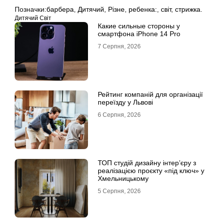
Позначки:
барбера
,
Дитячий
,
Різне
,
ребенка:
,
світ
,
стрижка.
Дитячий Світ
Какие сильные стороны у
смартфона iPhone 14 Pro
7 Серпня, 2026
Рейтинг компаній для організації
переїзду у Львові
6 Серпня, 2026
ТОП студій дизайну інтер’єру з
реалізацією проєкту «під ключ» у
Хмельницькому
5 Серпня, 2026