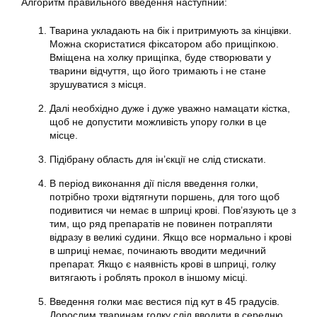
Алгоритм правильного введення наступний:
Тварина укладають на бік і притримують за кінцівки.
Можна скористатися фіксатором або прищіпкою.
Вміщена на холку прищіпка, буде створювати у
тварини відчуття, що його тримають і не стане
зрушуватися з місця.
Далі необхідно дуже і дуже уважно намацати кістка,
щоб не допустити можливість упору голки в це
місце.
Підібрану область для ін’єкції не слід стискати.
В період виконання дії після введення голки,
потрібно трохи відтягнути поршень, для того щоб
подивитися чи немає в шприці крові. Пов’язують це з
тим, що ряд препаратів не повинен потрапляти
відразу в великі судини. Якщо все нормально і крові
в шприці немає, починають вводити медичний
препарат. Якщо є наявність крові в шприці, голку
витягають і роблять прокол в іншому місці.
Введення голки має вестися під кут в 45 градусів.
Дорослим тваринам голку слід вводити в середню