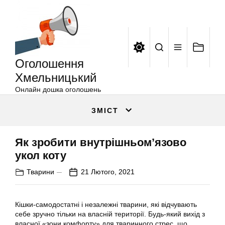
Оголошення
Перейти
Хмельницький
до
вмісту
Оголошення
Хмельницький
Онлайн дошка оголошень
ЗМІСТ
Як зробити внутрішньом’язово
укол коту
Тварини
21 Лютого, 2021
Кішки-самодостатні і незалежні тварини, які відчувають
себе зручно тільки на власній території. Будь-який вихід з
власної «зони комфорту» для тваринного стрес, що