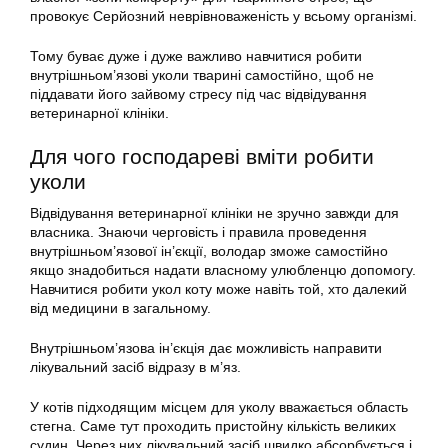
провокує Серйозний неврівноваженість у всьому організмі.
Тому буває дуже і дуже важливо навчитися робити
внутрішньом’язові уколи тварині самостійно, щоб не
піддавати його зайвому стресу під час відвідування
ветеринарної клініки.
Для чого господареві вміти робити
уколи
Відвідування ветеринарної клініки не зручно завжди для
власника. Знаючи черговість і правила проведення
внутрішньом’язової ін’єкції, володар зможе самостійно
якщо знадобиться надати власному улюбленцю допомогу.
Навчитися робити укол коту може навіть той, хто далекий
від медицини в загальному.
Внутрішньом’язова ін’єкція дає можливість направити
лікувальний засіб відразу в м’яз.
У котів підходящим місцем для уколу вважається область
стегна. Саме тут проходить пристойну кількість великих
судин. Через них лікувальний засіб швидко абсорбується і