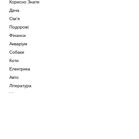
Корисно Знати
Дача
Сім'я
Подорожі
Фінанси
Акваріум
Собаки
Коти
Електрика
Авто
Література
Музика
Дозвілля
Кіно
Мапа сайту
Своїми Руками
Тварини
Авторське право © 202
Поради