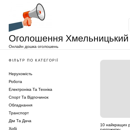
Оголошення
Перейти
Хмельницький
до
вмісту
Оголошення Хмельницький
Онлайн дошка оголошень
ФІЛЬТР ПО КАТЕГОРІЇ
Нерухомість
Робота
Електроніка Та Техніка
Спорт Та Відпочинок
Обладнання
Транспорт
Дім Та Дача
10 найкращих р
Хобі
гуртожитку