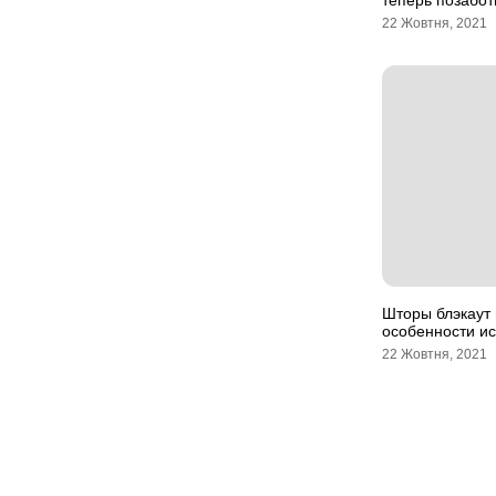
теперь позабот
22 Жовтня, 2021
Шторы блэкаут 
особенности и
22 Жовтня, 2021
Навігація
записів