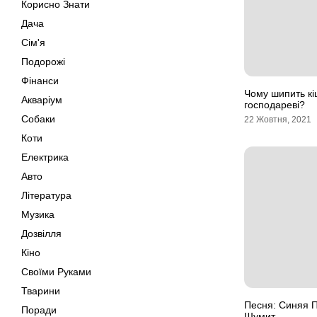
Корисно Знати
Дача
Сім'я
Подорожі
Фінанси
Чому шипить кі
Акваріум
господареві?
Собаки
22 Жовтня, 2021
Коти
Електрика
Авто
Література
Музика
Дозвілля
Кіно
Своїми Руками
Тварини
Песня: Синяя П
Поради
Шумит