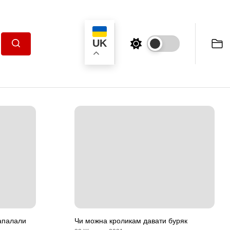
UK
Пошук
запалали
Чи можна кроликам давати буряк