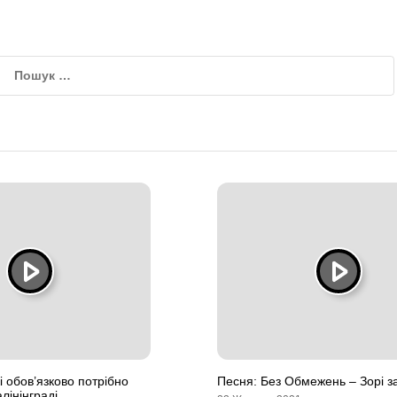
кі обов’язково потрібно
Песня: Без Обмежень – Зорі 
лінінграді