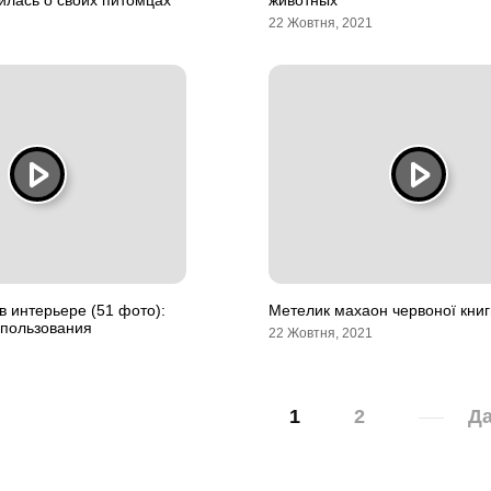
илась о своих питомцах
животных
22 Жовтня, 2021
в интерьере (51 фото):
Метелик махаон червоної книг
спользования
22 Жовтня, 2021
1
2
Да