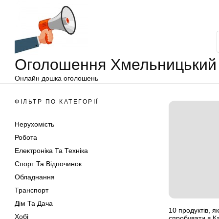
Оголошення
Перейти
Хмельницький
до
вмісту
Оголошення Хмельницький
Онлайн дошка оголошень
ФІЛЬТР ПО КАТЕГОРІЇ
Нерухомість
Робота
Електроніка Та Техніка
Спорт Та Відпочинок
Обладнання
Транспорт
Дім Та Дача
10 продуктів, я
Хобі
спробувати в Ка