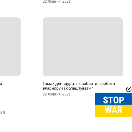
22 Жовтня, 2021
и
Гамак для щура: як вибрати, зробити
власноруч і облаштувати?
22 Жовтня, 2021
лі