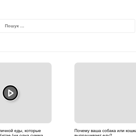
личной еды, которые
Почему ваша собака или кошк
Китае (ни одна сумма
выпрашивает еду?