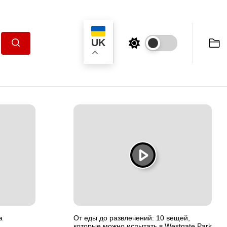
UK
Пошук
а
От еды до развлечений: 10 вещей,
которые можно испытать в Westgate Park