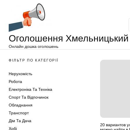
Оголошення
Перейти
Хмельницький
до
вмісту
Оголошення Хмельницький
Онлайн дошка оголошень
ФІЛЬТР ПО КАТЕГОРІЇ
Нерухомість
Робота
Електроніка Та Техніка
Спорт Та Відпочинок
Обладнання
Транспорт
Дім Та Дача
20 вариантов у
Хобі
можно найти в 