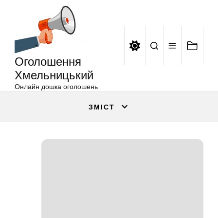
Оголошення
Перейти
Хмельницький
до
вмісту
Оголошення
Хмельницький
Онлайн дошка оголошень
ЗМІСТ