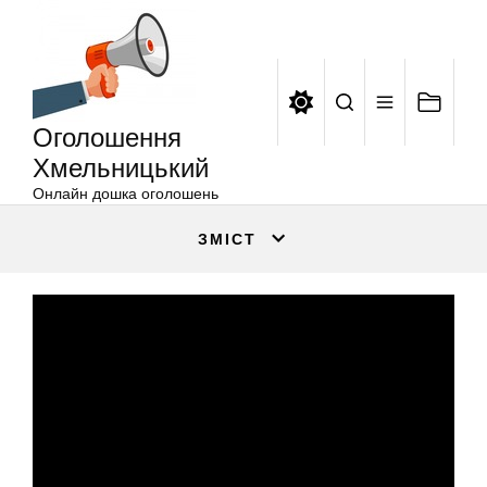
Оголошення
Перейти
Хмельницький
до
вмісту
Оголошення
Хмельницький
Онлайн дошка оголошень
ЗМІСТ