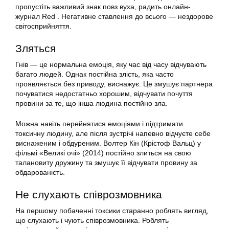
пропустіть важливий знак повз вуха, радить онлайн-
журнал Red . Негативне ставлення до всього — нездорове
світосприйняття.
Зляться
Гнів — це нормальна емоція, яку час від часу відчувають
багато людей. Однак постійна злість, яка часто
проявляється без приводу, виснажує. Це змушує партнера
почуватися недостатньо хорошим, відчувати почуття
провини за те, що інша людина постійно зла.
Можна навіть перейнятися емоціями і підтримати
токсичну людину, але після зустрічі напевно відчуєте себе
виснаженим і обдуреним. Волтер Кін (Крістоф Вальц) у
фільмі «Великі очі» (2014) постійно злиться на свою
талановиту дружину та змушує її відчувати провину за
обдарованість.
Не слухають співрозмовника
На першому побаченні токсики старанно роблять вигляд,
що слухають і чують співрозмовника. Роблять