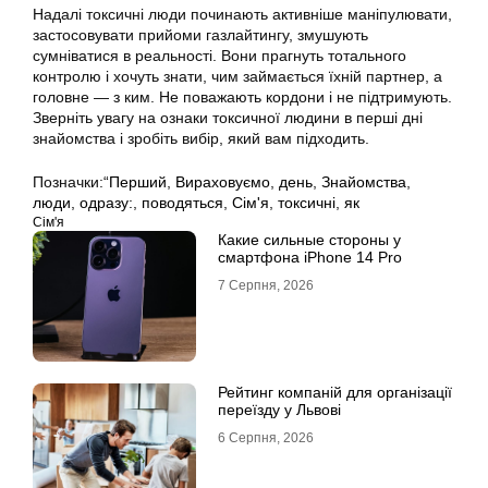
Надалі токсичні люди починають активніше маніпулювати,
застосовувати прийоми газлайтингу, змушують
сумніватися в реальності. Вони прагнуть тотального
контролю і хочуть знати, чим займається їхній партнер, а
головне — з ким. Не поважають кордони і не підтримують.
Зверніть увагу на ознаки токсичної людини в перші дні
знайомства і зробіть вибір, який вам підходить.
Позначки:
“Перший
,
Вираховуємо
,
день
,
Знайомства
,
люди
,
одразу:
,
поводяться
,
Сім'я
,
токсичні
,
як
Сім'я
Какие сильные стороны у
смартфона iPhone 14 Pro
7 Серпня, 2026
Рейтинг компаній для організації
переїзду у Львові
6 Серпня, 2026