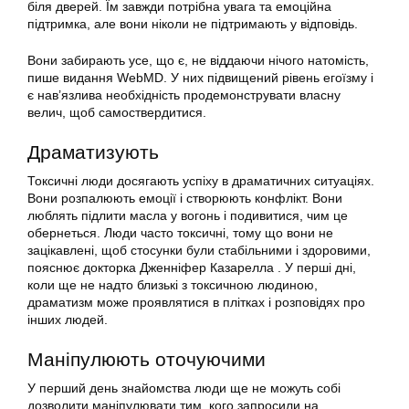
біля дверей. Їм завжди потрібна увага та емоційна
підтримка, але вони ніколи не підтримають у відповідь.
Вони забирають усе, що є, не віддаючи нічого натомість,
пише видання WebMD. У них підвищений рівень егоїзму і
є нав’язлива необхідність продемонструвати власну
велич, щоб самоствердитися.
Драматизують
Токсичні люди досягають успіху в драматичних ситуаціях.
Вони розпалюють емоції і створюють конфлікт. Вони
люблять підлити масла у вогонь і подивитися, чим це
обернеться. Люди часто токсичні, тому що вони не
зацікавлені, щоб стосунки були стабільними і здоровими,
пояснює докторка Дженніфер Казарелла . У перші дні,
коли ще не надто близькі з токсичною людиною,
драматизм може проявлятися в плітках і розповідях про
інших людей.
Маніпулюють оточуючими
У перший день знайомства люди ще не можуть собі
дозволити маніпулювати тим, кого запросили на