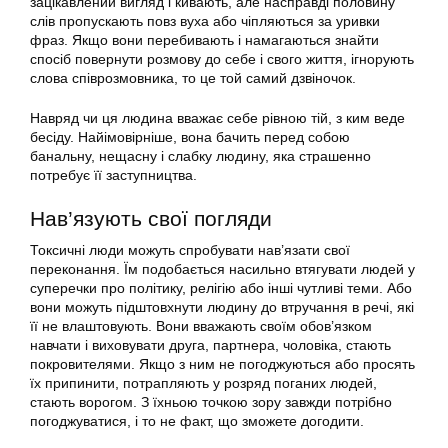
зацікавлений вигляд і кивають, але насправді половину
слів пропускають повз вуха або чіпляються за уривки
фраз. Якщо вони перебивають і намагаються знайти
спосіб повернути розмову до себе і свого життя, ігнорують
слова співрозмовника, то це той самий дзвіночок.
Навряд чи ця людина вважає себе рівною тій, з ким веде
бесіду. Найімовірніше, вона бачить перед собою
банальну, нещасну і слабку людину, яка страшенно
потребує її заступництва.
Нав’язують свої погляди
Токсичні люди можуть спробувати нав’язати свої
переконання. Їм подобається насильно втягувати людей у
суперечки про політику, релігію або інші чутливі теми. Або
вони можуть підштовхнути людину до втручання в речі, які
її не влаштовують. Вони вважають своїм обов’язком
навчати і виховувати друга, партнера, чоловіка, стають
покровителями. Якщо з ним не погоджуються або просять
їх припинити, потрапляють у розряд поганих людей,
стають ворогом. З їхньою точкою зору завжди потрібно
погоджуватися, і то не факт, що зможете догодити.