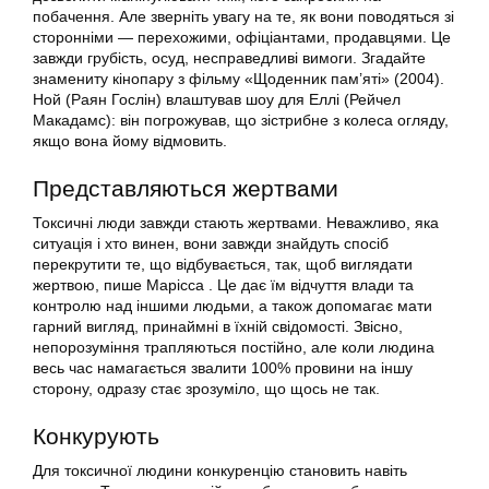
побачення. Але зверніть увагу на те, як вони поводяться зі
сторонніми — перехожими, офіціантами, продавцями. Це
завжди грубість, осуд, несправедливі вимоги. Згадайте
знамениту кінопару з фільму «Щоденник пам’яті» (2004).
Ной (Раян Гослін) влаштував шоу для Еллі (Рейчел
Макадамс): він погрожував, що зістрибне з колеса огляду,
якщо вона йому відмовить.
Представляються жертвами
Токсичні люди завжди стають жертвами. Неважливо, яка
ситуація і хто винен, вони завжди знайдуть спосіб
перекрутити те, що відбувається, так, щоб виглядати
жертвою, пише Марісса . Це дає їм відчуття влади та
контролю над іншими людьми, а також допомагає мати
гарний вигляд, принаймні в їхній свідомості. Звісно,
непорозуміння трапляються постійно, але коли людина
весь час намагається звалити 100% провини на іншу
сторону, одразу стає зрозуміло, що щось не так.
Конкурують
Для токсичної людини конкуренцію становить навіть