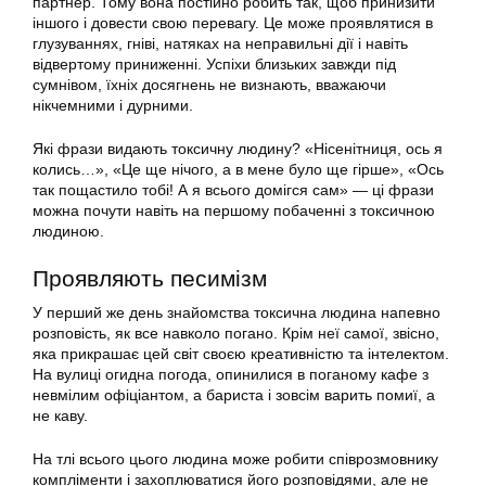
партнер. Тому вона постійно робить так, щоб принизити
іншого і довести свою перевагу. Це може проявлятися в
глузуваннях, гніві, натяках на неправильні дії і навіть
відвертому приниженні. Успіхи близьких завжди під
сумнівом, їхніх досягнень не визнають, вважаючи
нікчемними і дурними.
Які фрази видають токсичну людину? «Нісенітниця, ось я
колись…», «Це ще нічого, а в мене було ще гірше», «Ось
так пощастило тобі! А я всього домігся сам» — ці фрази
можна почути навіть на першому побаченні з токсичною
людиною.
Проявляють песимізм
У перший же день знайомства токсична людина напевно
розповість, як все навколо погано. Крім неї самої, звісно,
яка прикрашає цей світ своєю креативністю та інтелектом.
На вулиці огидна погода, опинилися в поганому кафе з
невмілим офіціантом, а бариста і зовсім варить помиї, а
не каву.
На тлі всього цього людина може робити співрозмовнику
компліменти і захоплюватися його розповідями, але не