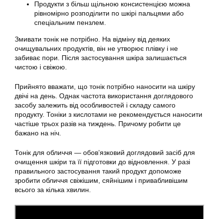
Продукти з більш щільною консистенцією можна
рівномірно розподілити по шкірі пальцями або
спеціальним пензлем.
Змивати тонік не потрібно. На відміну від деяких
очищувальних продуктів, він не утворює плівку і не
забиває пори. Після застосування шкіра залишається
чистою і свіжою.
Прийнято вважати, що тонік потрібно наносити на шкіру
двічі на день. Однак частота використання доглядового
засобу залежить від особливостей і складу самого
продукту. Тоніки з кислотами не рекомендується наносити
частіше трьох разів на тиждень. Причому робити це
бажано на ніч.
Тонік для обличчя — обов’язковий доглядовий засіб для
очищення шкіри та її підготовки до відновлення. У разі
правильного застосування такий продукт допоможе
зробити обличчя свіжішим, сяйнішим і привабливішим
всього за кілька хвилин.