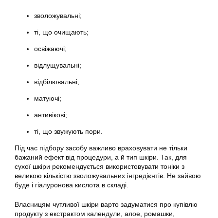
зволожувальні;
ті, що очищають;
освіжаючі;
відлущувальні;
відбілювальні;
матуючі;
антивікові;
ті, що звужують пори.
Під час підбору засобу важливо враховувати не тільки
бажаний ефект від процедури, а й тип шкіри. Так, для
сухої шкіри рекомендується використовувати тоніки з
великою кількістю зволожувальних інгредієнтів. Не зайвою
буде і гіалуронова кислота в складі.
Власницям чутливої шкіри варто задуматися про купівлю
продукту з екстрактом календули, алое, ромашки,