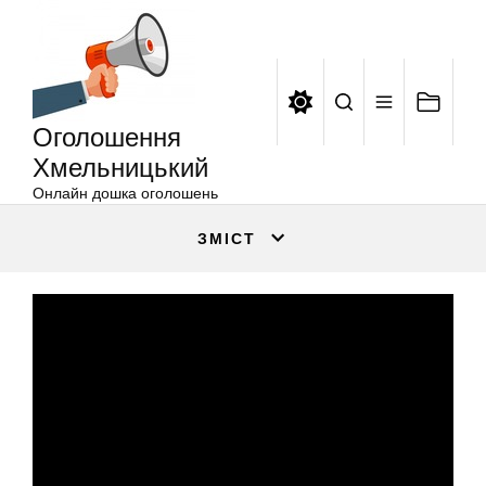
Оголошення
Перейти
Хмельницький
до
вмісту
Оголошення
Хмельницький
Онлайн дошка оголошень
ЗМІСТ