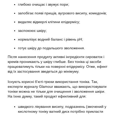
глибоко очищає і звужує пори;
запобігає появі прищів, вугрового висипу, комедонів;
видаляє відмерлі клітини епідермісу;
заспокоює шкіру;
нормалізує водний баланс і рівень pH;
готує шкіру до подальшого зволоження.
Після нанесення продукту активні інгредієнти сироваток і
кремів проникають у шкіру глибше. Без тоніка ці засоби
працюватимуть тільки на поверхні епідермісу. Отже, ефект
від їх застосування зведеться до мінімуму.
Існують корисні б’юті-трюки використання тоніка. Так,
експерти журналу Glamour вважають, що використовувати
тоніки можна не тільки для очищення і зволоження шкіри.
На їхню думку, такий продукт ефективний для:
швидкого лікування висипу, подразнень (змочений у
кислотному тоніку ватний диск потрібно прикласти