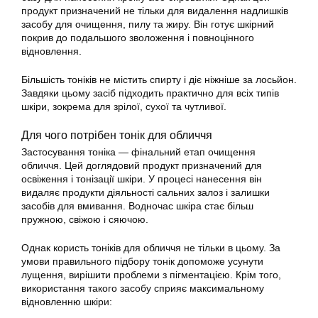
продукт призначений не тільки для видалення надлишків
засобу для очищення, пилу та жиру. Він готує шкірний
покрив до подальшого зволоження і повноцінного
відновлення.
Більшість тоніків не містить спирту і діє ніжніше за лосьйон.
Завдяки цьому засіб підходить практично для всіх типів
шкіри, зокрема для зрілої, сухої та чутливої.
Для чого потрібен тонік для обличчя
Застосування тоніка — фінальний етап очищення
обличчя. Цей доглядовий продукт призначений для
освіження і тонізації шкіри. У процесі нанесення він
видаляє продукти діяльності сальних залоз і залишки
засобів для вмивання. Водночас шкіра стає більш
пружною, свіжою і сяючою.
Однак користь тоніків для обличчя не тільки в цьому. За
умови правильного підбору тонік допоможе усунути
лущення, вирішити проблеми з пігментацією. Крім того,
використання такого засобу сприяє максимальному
відновленню шкіри: