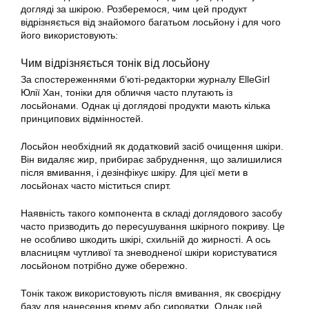
догляді за шкірою. Розберемося, чим цей продукт
відрізняється від знайомого багатьом лосьйону і для чого
його використовують:
Чим відрізняється тонік від лосьйону
За спостереженнями б’юті-редакторки журналу ElleGirl
Юлії Хан, тоніки для обличчя часто плутають із
лосьйонами. Однак ці доглядові продукти мають кілька
принципових відмінностей.
Лосьйон необхідний як додатковий засіб очищення шкіри.
Він видаляє жир, прибирає забруднення, що залишилися
після вмивання, і дезінфікує шкіру. Для цієї мети в
лосьйонах часто міститься спирт.
Наявність такого компонента в складі доглядового засобу
часто призводить до пересушування шкірного покриву. Це
не особливо шкодить шкірі, схильній до жирності. А ось
власницям чутливої та зневодненої шкіри користуватися
лосьйоном потрібно дуже обережно.
Тонік також використовують після вмивання, як своєрідну
базу для нанесення крему або сироватки. Однак цей