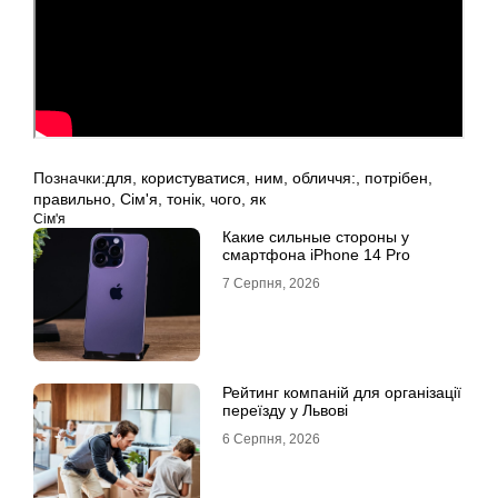
Позначки:
для
,
користуватися
,
ним
,
обличчя:
,
потрібен
,
правильно
,
Сім'я
,
тонік
,
чого
,
як
Сім'я
Какие сильные стороны у
смартфона iPhone 14 Pro
7 Серпня, 2026
Рейтинг компаній для організації
переїзду у Львові
6 Серпня, 2026