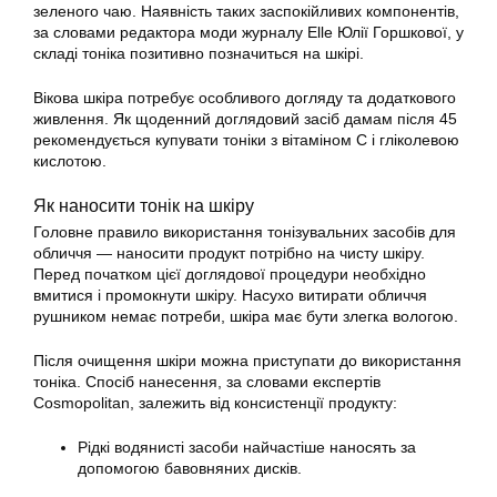
зеленого чаю. Наявність таких заспокійливих компонентів,
за словами редактора моди журналу Elle Юлії Горшкової, у
складі тоніка позитивно позначиться на шкірі.
Вікова шкіра потребує особливого догляду та додаткового
живлення. Як щоденний доглядовий засіб дамам після 45
рекомендується купувати тоніки з вітаміном С і гліколевою
кислотою.
Як наносити тонік на шкіру
Головне правило використання тонізувальних засобів для
обличчя — наносити продукт потрібно на чисту шкіру.
Перед початком цієї доглядової процедури необхідно
вмитися і промокнути шкіру. Насухо витирати обличчя
рушником немає потреби, шкіра має бути злегка вологою.
Після очищення шкіри можна приступати до використання
тоніка. Спосіб нанесення, за словами експертів
Cosmopolitan, залежить від консистенції продукту:
Рідкі водянисті засоби найчастіше наносять за
допомогою бавовняних дисків.