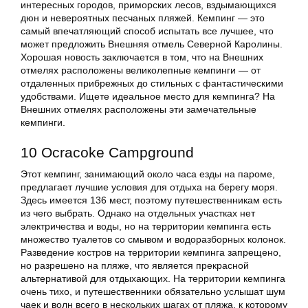
интересных городов, приморских лесов, вздымающихся
дюн и невероятных песчаных пляжей. Кемпинг — это
самый впечатляющий способ испытать все лучшее, что
может предложить Внешняя отмель Северной Каролины.
Хорошая новость заключается в том, что на Внешних
отмелях расположены великолепные кемпинги — от
отдаленных прибрежных до стильных с фантастическими
удобствами. Ищете идеальное место для кемпинга? На
Внешних отмелях расположены эти замечательные
кемпинги.
10 Ocracoke Campground
Этот кемпинг, занимающий около часа езды на пароме,
предлагает лучшие условия для отдыха на берегу моря.
Здесь имеется 136 мест, поэтому путешественникам есть
из чего выбрать. Однако на отдельных участках нет
электричества и воды, но на территории кемпинга есть
множество туалетов со смывом и водоразборных колонок.
Разведение костров на территории кемпинга запрещено,
но разрешено на пляже, что является прекрасной
альтернативой для отдыхающих. На территории кемпинга
очень тихо, и путешественники обязательно услышат шум
чаек и волн всего в нескольких шагах от пляжа, к которому