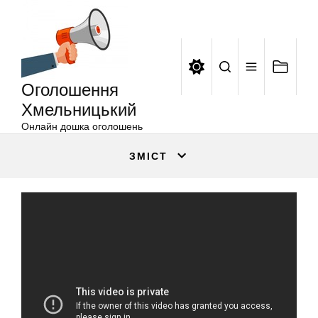
Оголошення
Перейти
Хмельницький
до
вмісту
Оголошення
Хмельницький
Онлайн дошка оголошень
ЗМІСТ