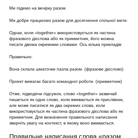
Ми підемо на вечірку разом.
Ми добре працюємо разом для досягнення спільної мети.
Однак, коли «together» використовується як частина
фразового дієслова або як прикметник, його можна
писати двома окремими словами. Ось кілька прикладів:
Правильно:
Вона склала шматочки пазла разом. (фразове дієслово)
Проект вимагає багато командної роботи. (прикметник)
Отже, підводячи підсумок, слово «together» зазвичай
пишеться як одне слово, коли вживається як прислівник,
але може писатися як два окремих слова, коли
використовується як частина фразового дієслова або як
прикметник. Для визначення правильного написання
зверніть увагу на контекст, в якому воно вживається.
Правильне написання слова «разом