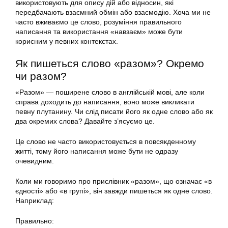
використовують для опису дій або відносин, які
передбачають взаємний обмін або взаємодію. Хоча ми не
часто вживаємо це слово, розуміння правильного
написання та використання «навзаєм» може бути
корисним у певних контекстах.
Як пишеться слово «разом»? Окремо
чи разом?
«Разом» — поширене слово в англійській мові, але коли
справа доходить до написання, воно може викликати
певну плутанину. Чи слід писати його як одне слово або як
два окремих слова? Давайте з’ясуємо це.
Це слово не часто використовується в повсякденному
житті, тому його написання може бути не одразу
очевидним.
Коли ми говоримо про прислівник «разом», що означає «в
єдності» або «в групі», він завжди пишеться як одне слово.
Наприклад:
Правильно: