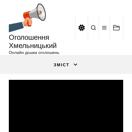
Оголошення
Перейти
Хмельницький
до
вмісту
Оголошення
Хмельницький
Онлайн дошка оголошень
ЗМІСТ