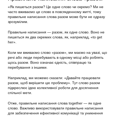
«Як пишеться разом? Це одне слово чи окремо? Ми не
часто вживаємо це слово в повсякденному житті, тому
правильне написання слова разом може бути не одразу
зрозумілим.
Правильне написання — разом, як одне слово. Воно не
пишеться як два окремих слова, як, наприклад, «to get
her».
Коли ми вживаємо слово «разом», ми маємо на увазі, що
речі або люди перебувають в одному місці або роблять
щось разом. Воно означає єдність, співпрацю та
перебування з іншими.
Наприклад, ми можемо сказати: «Давайте працювати
разом, щоб вирішити цю проблему». Тут слово разом
підкреслює ідею колективної роботи для досягнення
спільної мети.
Отже, правильне написання слова together — як одне
слово. Важливо використовувати правильне написання
для забезпечення ефективної комунікації та уникнення