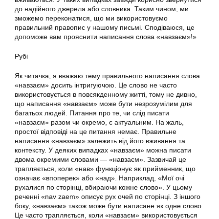
до надійного джерела або словника. Таким чином, ми
зможемо переконатися, що ми використовуємо
правильний правопис у нашому письмі. Сподіваюся, це
допоможе вам прояснити написання слова «навзаєм»!»
Рубі
Як читачка, я вважаю тему правильного написання слова
«навзаєм» досить інтригуючою. Це слово не часто
використовується в повсякденному житті, тому не дивно,
що написання «навзаєм» може бути незрозумілим для
багатьох людей. Питання про те, чи слід писати
«навзаєм» разом чи окремо, є актуальним. На жаль,
простої відповіді на це питання немає. Правильне
написання «навзаєм» залежить від його вживання та
контексту. У деяких випадках «навзаєм» можна писати
двома окремими словами — «навзаєм». Зазвичай це
трапляється, коли «нав» функціонує як прийменник, що
означає «впоперек» або «над». Наприклад, «Мої очі
рухалися по сторінці, вбираючи кожне слово». У цьому
реченні «nav zaem» описує рух очей по сторінці. З іншого
боку, «навзаєм» також може бути написане як одне слово.
Це часто трапляється, коли «навзаєм» використовується