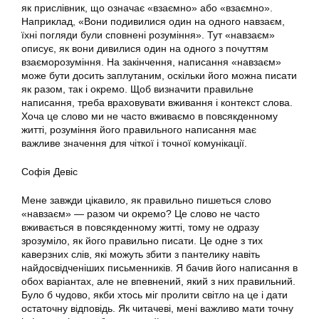
як прислівник, що означає «взаємно» або «взаємно».
Наприклад, «Вони подивилися один на одного навзаєм,
їхні погляди були сповнені розуміння». Тут «навзаєм»
описує, як вони дивилися один на одного з почуттям
взаєморозуміння. На закінчення, написання «навзаєм»
може бути досить заплутаним, оскільки його можна писати
як разом, так і окремо. Щоб визначити правильне
написання, треба враховувати вживання і контекст слова.
Хоча це слово ми не часто вживаємо в повсякденному
житті, розуміння його правильного написання має
важливе значення для чіткої і точної комунікації.
Софія Девіс
Мене завжди цікавило, як правильно пишеться слово
«навзаєм» — разом чи окремо? Це слово не часто
вживається в повсякденному житті, тому не одразу
зрозуміло, як його правильно писати. Це одне з тих
каверзних слів, які можуть збити з пантелику навіть
найдосвідченіших письменників. Я бачив його написання в
обох варіантах, але не впевнений, який з них правильний.
Було б чудово, якби хтось міг пролити світло на це і дати
остаточну відповідь. Як читачеві, мені важливо мати точну