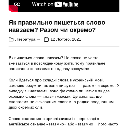
Як правильно пишеться слово
навзаєм? Разом чи окремо?
Література
12 Лютого, 2021
Як пишеться слово навзаєм? Це слово не часто
вживається в повсякденному житті, тому правильне
написання «навзаєм» не одразу зрозуміле.
Коли йдеться про складні слова в українській мові,
важливо розуміти, як вони пишуться — разом чи окремо. У
випадку з «навзаєм», воно фактично пишеться як два
окремих слова — «нав» і «заєм». Це означає, що
«навзаєм» не є складним словом, а радше поєднанням
двох окремих слів.
Слово «навзаєм» є прислівником і в перекладі з
англійської означає «взаємно» або «взаємно». Його часто