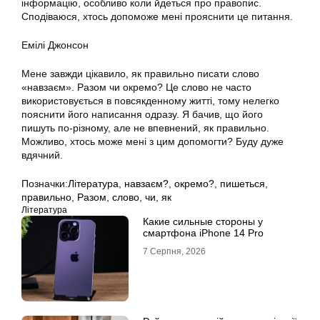
інформацію, особливо коли йдеться про правопис.
Сподіваюся, хтось допоможе мені прояснити це питання.
Емілі Джонсон
Мене завжди цікавило, як правильно писати слово
«навзаєм». Разом чи окремо? Це слово не часто
використовується в повсякденному житті, тому нелегко
пояснити його написання одразу. Я бачив, що його
пишуть по-різному, але не впевнений, як правильно.
Можливо, хтось може мені з цим допомогти? Буду дуже
вдячний.
Позначки:
Література
,
навзаєм?
,
окремо?
,
пишеться
,
правильно
,
Разом
,
слово
,
чи
,
як
Література
Какие сильные стороны у
смартфона iPhone 14 Pro
7 Серпня, 2026