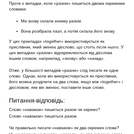
Проте є випадки, коли «разом» пишеться двома окремими
словами:
Ми знову склали книжку разом.
Вона розібрала пазл, а потім склала його знову.
У цих прикладах «together» використовується як
прислівник, який змінює дієслово, що стоїть після нього. У
цих випадках «разом» відокремлюється від дієслова
іншим словом, наприклад, «знову» або «назад».
Отже, у більшості випадків «разом» слід писати як одне
слово. Однак, коли він використовується як прислівник,
його можна розділити на два слова, якщо між «together» і
дієсловом, яке він змінює, поставити інше слово.
Питання-відповідь:
Слово «навзаєм» пишеться разом чи окремо?
Слово «навзаєм» пишеться разом.
Чи правильно писати «навзаєм» як два окремих слова?