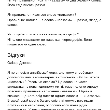
Ні, не правильно писати «навзаєм» як два окремих слова.
Його слід писати разом.
Як правильно пишеться слово «навзаєм»?
Правильне написання слова «навзаєм» — разом, як одне
слово.
Чи потрібно писати «навзаєм» через дефіс?
Ні, слово «навзаєм» не пишеться через дефіс. Воно
пишеться як одне слово.
Відгуки
Олівер Джонсон
Я не є носієм англійської мови, але можу спробувати
допомогти вам з коментарем англійською. «Як пишеться
«навзаєм»? Разом чи окремо? Це слово не часто
вживається в повсякденному житті, тому нелегко одразу
пояснити правильне написання «навзаєм». Однак я
вважаю, що його слід писати одним словом — «навзаєм».
В українській мові є багато слів, які можуть викликати
плутанину в написанні, особливо коли вони рідко
вживаються. У таких випадках завжди корисно звернутися