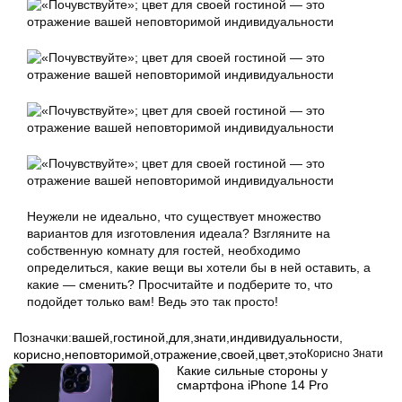
Неужели не идеально, что существует множество
вариантов для изготовления идеала? Взгляните на
собственную комнату для гостей, необходимо
определиться, какие вещи вы хотели бы в ней оставить, а
какие — сменить? Просчитайте и подберите то, что
подойдет только вам! Ведь это так просто!
Позначки:
вашей
,
гостиной
,
для
,
знати
,
индивидуальности
,
корисно
,
неповторимой
,
отражение
,
своей
,
цвет
,
это
Корисно Знати
Какие сильные стороны у
смартфона iPhone 14 Pro