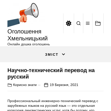
Оголошення
Перейти
Хмельницький
до
вмісту
Оголошення
Хмельницький
Онлайн дошка оголошень
ЗМІСТ
Научно-технический перевод на
русский
Корисно знати
19 Березня, 2021
Профессиональный инженерно-технический перевод с
зарубежных языков на русский язык — это отдельная
категория лингвистических услуг, хотя бы потому, что,