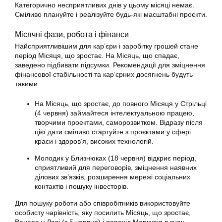
Категорично несприятливих днів у цьому місяці немає.
Сміливо плануйте і реалізуйте будь-які масштабні проєкти.
Місячні фази, робота і фінанси
Найсприятливішим для кар’єри і заробітку грошей стане
період Місяця, що зростає. На Місяць, що спадає,
заведено підбивати підсумки. Рекомендації для зміцнення
фінансової стабільності та кар’єрних досягнень будуть
такими:
На Місяць, що зростає, до повного Місяця у Стрільці
(4 червня) займайтеся інтелектуальною працею,
творчими проектами, саморозвитком. Відразу після
цієї дати сміливо стартуйте з проєктами у сфері
краси і здоров’я, високих технологій.
Молодик у Близнюках (18 червня) відкриє період,
сприятливий для переговорів, зміцнення наявних
ділових зв’язків, розширення мережі соціальних
контактів і пошуку інвесторів.
Для пошуку роботи або співробітників використовуйте
особисту чарівність, яку посилить Місяць, що зростає,