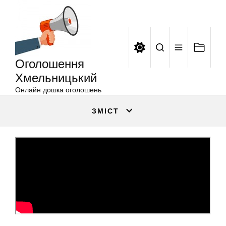
Оголошення
Перейти
Хмельницький
до
вмісту
Оголошення
Хмельницький
Онлайн дошка оголошень
ЗМІСТ