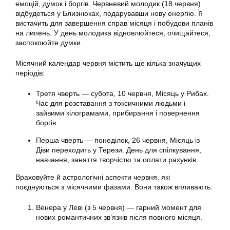
емоцій, думок і боргів. Червневий молодик (18 червня)
відбудеться у Близнюках, подарувавши нову енергію. Її
вистачить для завершення справ місяця і побудови планів
на липень. У день молодика відновлюйтеся, очищайтеся,
заспокоюйте думки.
Місячний календар червня містить ще кілька значущих
періодів:
Третя чверть — субота, 10 червня, Місяць у Рибах.
Час для розставання з токсичними людьми і
зайвими кілограмами, прибирання і повернення
боргів.
Перша чверть — понеділок, 26 червня, Місяць із
Діви переходить у Терези. День для спілкування,
навчання, заняття творчістю та оплати рахунків.
Враховуйте й астрологічні аспекти червня, які
поєднуються з місячними фазами. Вони також впливають:
Венера у Леві (з 5 червня) — гарний момент для
нових романтичних зв’язків після повного місяця.