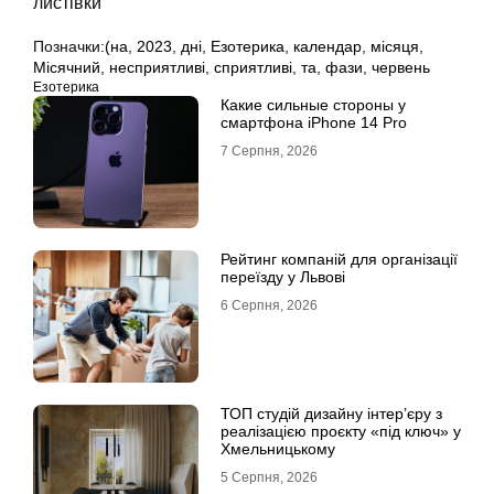
листівки
Позначки:
(на
,
2023
,
дні
,
Езотерика
,
календар
,
місяця
,
Місячний
,
несприятливі
,
сприятливі
,
та
,
фази
,
червень
Езотерика
Какие сильные стороны у
смартфона iPhone 14 Pro
7 Серпня, 2026
Рейтинг компаній для організації
переїзду у Львові
6 Серпня, 2026
ТОП студій дизайну інтер’єру з
реалізацією проєкту «під ключ» у
Хмельницькому
5 Серпня, 2026