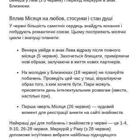
Венера у Леві (з 5 червня) і перехід Меркурія в знак
Близнюки.
Вплив Місяця на любов, стосунки і стан душі
У червні більшість самотніх сердець знайдуть кохання і
побудують романтичні союзи. Цьому посприяють місячні
цикли і значущі планети:
Венера увійде в знак Лева відразу після повного
місяця (5 червня). Захочеться блищати, приміряючи
нові образи, залучаючи в життя нових партнерів.
На молодик у Близнюках (18 червня) не плануйте
побачень. Проведіть цей час у тиші, візуалізуючи
образ того, з ким хочете бути. Пари можуть
присвятити день інтелектуальним розвагам (квести,
настільні ігри).
Перша чверть Місяця (26 червня) — чудовий
момент для реєстрації анкети на сайті знайомств.
Найкращі дні для побачень і знайомств у червні — це 1-4,
9-10, 26-28 червня. Меркурій у Раку (з 28 червня)
допоможе інтуїтивно вибрати найбільш підходящого