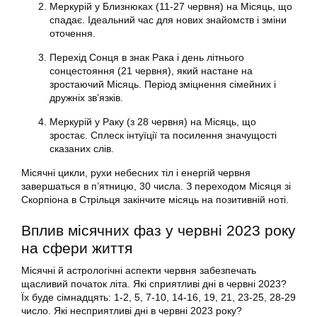
Меркурій у Близнюках (11-27 червня) на Місяць, що
спадає. Ідеальний час для нових знайомств і зміни
оточення.
Перехід Сонця в знак Рака і день літнього
сонцестояння (21 червня), який настане на
зростаючий Місяць. Період зміцнення сімейних і
дружніх зв’язків.
Меркурій у Раку (з 28 червня) на Місяць, що
зростає. Сплеск інтуїції та посилення значущості
сказаних слів.
Місячні цикли, рухи небесних тіл і енергій червня
завершаться в п’ятницю, 30 числа. З переходом Місяця зі
Скорпіона в Стрільця закінчите місяць на позитивній ноті.
Вплив місячних фаз у червні 2023 року
на сфери життя
Місячні й астрологічні аспекти червня забезпечать
щасливий початок літа. Які сприятливі дні в червні 2023?
Їх буде сімнадцять: 1-2, 5, 7-10, 14-16, 19, 21, 23-25, 28-29
число. Які несприятливі дні в червні 2023 року?