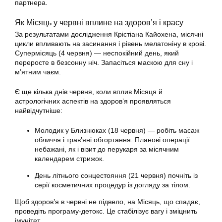
партнера.
Як Місяць у червні вплине на здоров’я і красу
За результатами дослідження Крістіана Кайохена, місячні
цикли впливають на засинання і рівень мелатоніну в крові.
Супермісяць (4 червня) — неспокійний день, який
переросте в безсонну ніч. Запасіться маскою для сну і
м’ятним чаєм.
Є ще кілька днів червня, коли вплив Місяця й
астрологічних аспектів на здоров’я проявляться
найвідчутніше:
Молодик у Близнюках (18 червня) — робіть масаж
обличчя і трав’яні обгортання. Планові операції
небажані, як і візит до перукаря за місячним
календарем стрижок.
День літнього сонцестояння (21 червня) почніть із
серії косметичних процедур із догляду за тілом.
Щоб здоров’я в червні не підвело, на Місяць, що спадає,
проведіть програму-детокс. Це стабілізує вагу і зміцнить
імунітет.