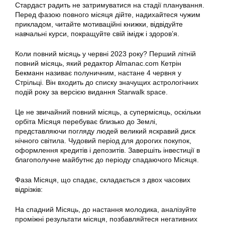
Стардаст радить не затримуватися на стадії планування.
Перед фазою повного місяця дійте, надихайтеся чужим
прикладом, читайте мотиваційні книжки, відвідуйте
навчальні курси, покращуйте свій імідж і здоров’я.
Коли повний місяць у червні 2023 року? Перший літній
повний місяць, який редактор Аlmanac.com Кетрін
Бекманн називає полуничним, настане 4 червня у
Стрільці. Він входить до списку значущих астрологічних
подій року за версією видання Starwalk space.
Це не звичайний повний місяць, а супермісяць, оскільки
орбіта Місяця перебуває близько до Землі,
представляючи погляду людей великий яскравий диск
нічного світила. Чудовий період для дорогих покупок,
оформлення кредитів і депозитів. Завершіть інвестиції в
благополучне майбутнє до періоду спадаючого Місяця.
Фаза Місяця, що спадає, складається з двох часових
відрізків:
На спадний Місяць, до настання молодика, аналізуйте
проміжні результати місяця, позбавляйтеся негативних