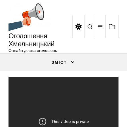
Оголошення
Перейти
Хмельницький
до
вмісту
Оголошення
Хмельницький
Онлайн дошка оголошень
ЗМІСТ