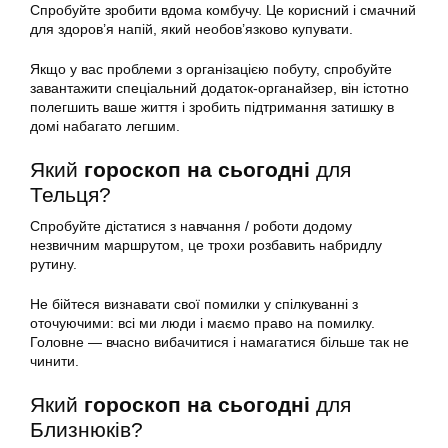
Спробуйте зробити вдома комбучу. Це корисний і смачний
для здоров’я напій, який необов’язково купувати.
Якщо у вас проблеми з організацією побуту, спробуйте
завантажити спеціальний додаток-органайзер, він істотно
полегшить ваше життя і зробить підтримання затишку в
домі набагато легшим.
Який
гороскоп на сьогодні
для
Тельця?
Спробуйте дістатися з навчання / роботи додому
незвичним маршрутом, це трохи розбавить набридлу
рутину.
Не бійтеся визнавати свої помилки у спілкуванні з
оточуючими: всі ми люди і маємо право на помилку.
Головне — вчасно вибачитися і намагатися більше так не
чинити.
Який
гороскоп на сьогодні
для
Близнюків?