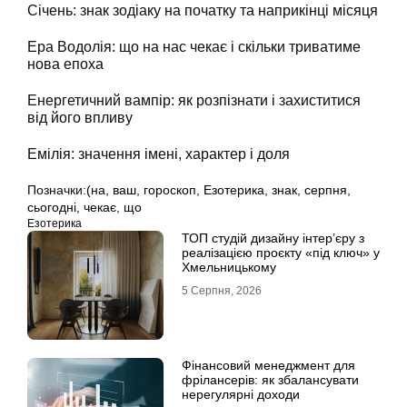
Січень: знак зодіаку на початку та наприкінці місяця
Ера Водолія: що на нас чекає і скільки триватиме
нова епоха
Енергетичний вампір: як розпізнати і захиститися
від його впливу
Емілія: значення імені, характер і доля
Позначки:
(на
,
ваш
,
гороскоп
,
Езотерика
,
знак
,
серпня
,
сьогодні
,
чекає
,
що
Езотерика
ТОП студій дизайну інтер’єру з
реалізацією проєкту «під ключ» у
Хмельницькому
5 Серпня, 2026
Фінансовий менеджмент для
фрілансерів: як збалансувати
нерегулярні доходи