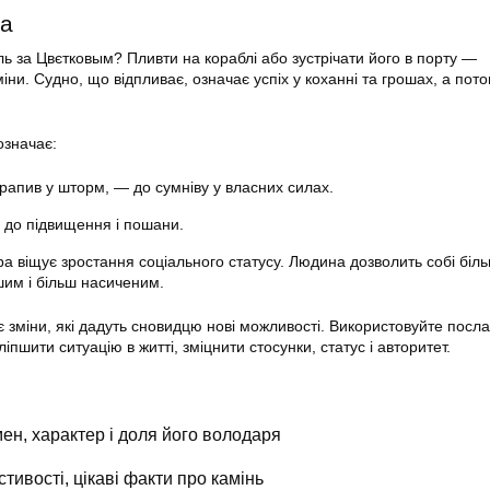
ва
ль за Цвєтковым? Пливти на кораблі або зустрічати його в порту —
міни. Судно, що відпливає, означає успіх у коханні та грошах, а по
означає:
рапив у шторм, — до сумніву у власних силах.
— до підвищення і пошани.
а віщує зростання соціального статусу. Людина дозволить собі більш
им і більш насиченим.
є зміни, які дадуть сновидцю нові можливості. Використовуйте посл
іпшити ситуацію в житті, зміцнити стосунки, статус і авторитет.
ен, характер і доля його володаря
стивості, цікаві факти про камінь