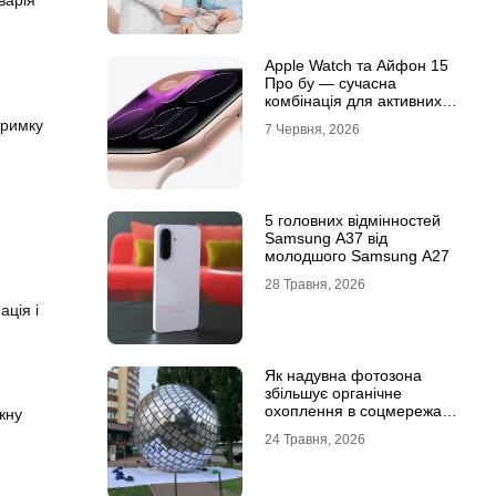
варія
Apple Watch та Айфон 15
Про бу — сучасна
комбінація для активних
користувачів
тримку
7 Червня, 2026
5 головних відмінностей
Samsung A37 від
молодшого Samsung A27
28 Травня, 2026
ція і
Як надувна фотозона
збільшує органічне
охоплення в соцмережах:
жну
механіка вірусного
24 Травня, 2026
контенту