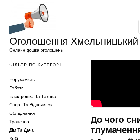
Оголошення
Перейти
Хмельницький
до
вмісту
Оголошення Хмельницький
Онлайн дошка оголошень
ФІЛЬТР ПО КАТЕГОРІЇ
Нерухомість
Робота
Електроніка Та Техніка
Спорт Та Відпочинок
Обладнання
До чого сн
Транспорт
тлумаченн
Дім Та Дача
Хобі