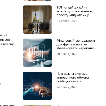
ТОП студій дизайну
інтер’єру з реалізацією
проєкту «під ключ» у
Хмельницькому
5 Серпня, 2026
ає на
символ
Фінансовий менеджмент
ез власну
для фрілансерів: як
збалансувати нерегулярні
доходи
28 Липня, 2026
Чем важны система
мгновенного обмена
сообщениями и
о
предотвращение утечек
24 Липня, 2026
информации для бизнеса
 ситуації,