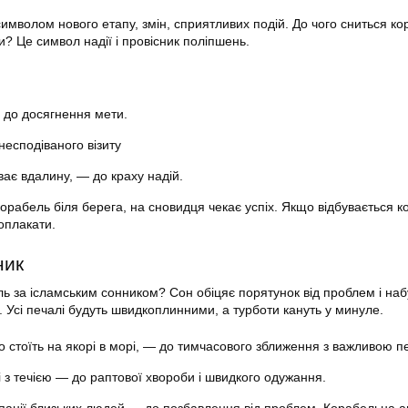
имволом нового етапу, змін, сприятливих подій. До чого сниться ко
? Це символ надії і провісник поліпшень.
— до досягнення мети.
несподіваного візиту
ає вдалину, — до краху надій.
орабель біля берега, на сновидця чекає успіх. Якщо відбувається 
оплакати.
ник
ль за ісламським сонником? Сон обіцяє порятунок від проблем і наб
. Усі печалі будуть швидкоплинними, а турботи кануть у минуле.
о стоїть на якорі в морі, — до тимчасового зближення з важливою 
 з течією — до раптової хвороби і швидкого одужання.