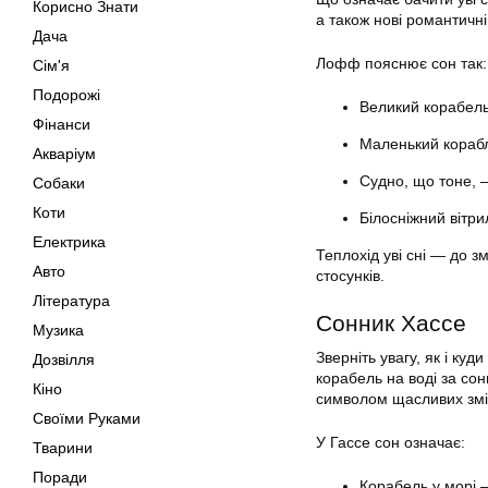
Корисно Знати
а також нові романтичн
Дача
Лофф пояснює сон так:
Сім'я
Подорожі
Великий корабель
Фінанси
Маленький корабл
Акваріум
Судно, що тоне, 
Собаки
Коти
Білосніжний вітр
Електрика
Теплохід уві сні — до 
Авто
стосунків.
Література
Сонник Хассе
Музика
Зверніть увагу, як і куд
Дозвілля
корабель на воді за со
Кіно
символом щасливих змін
Своїми Руками
У Гассе сон означає:
Тварини
Поради
Корабель у морі 