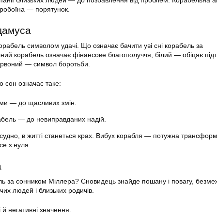
анії близьких людей — до позбавлення від проблем. Корабельна а
пробоїна — порятунок.
дамуса
орабель символом удачі. Що означає бачити уві сні корабель за
ий корабель означає фінансове благополуччя, білий — обіцяє під
 червоний — символ боротьби.
 сон означає таке:
ами — до щасливих змін.
бель — до невиправданих надій.
удно, в житті станеться крах. Вибух корабля — потужна трансформа
се з нуля.
а
ль за сонником Міллера? Сновидець знайде пошану і повагу, безме
чих людей і близьких родичів.
 й негативні значення: