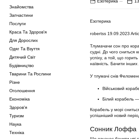
Езотерика
13
Знайомства
Запчастини
Езотерика
Послуги
Краса Та Здоров'я
robertss
19.09.2023
Artic
Для Дорослих
Тлумачачи сон про кораб
Одяг Та Взуття
судні. До чого сниться
Дитячий Світ
успіху, а той, що гори
наївність. Бачити інших
Будівництво
Тварини Та Рослини
У тлумачі снів Феломени
Різне
Військовий корабе
Оголошення
Економіка
Білий корабель —
Здоров'я
Корабель у морі сниться
успішніший новий періо
Туризм
Наука
Сонник Лоффа
Техніка
Що означає бачити уві с