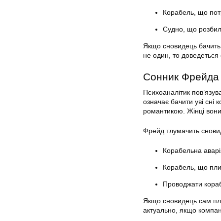
Корабель, що пот
Судно, що розбил
Якщо сновидець бачить 
не один, то доведеться
Сонник Фрейда
Психоаналітик пов’язув
означає бачити уві сні 
романтикою. Жінці вони
Фрейд тлумачить сновид
Корабельна аварія
Корабель, що пли
Проводжати кораб
Якщо сновидець сам пли
актуально, якщо компа