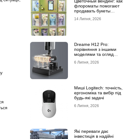
Цветочный вендинг: как
флороматы помогают
продавать букеты
круглосуточно
14 Липня, 2026
Dreame H12 Pro:
порівняння з іншими
моделями та огляд
функцій
6 Липня, 2026
ву
Миші Logitech: точність,
ергономіка та вибір під
будь-які задачі
ся
6 Липня, 2026
ться
Які переваги дає
інвестиція в надійні