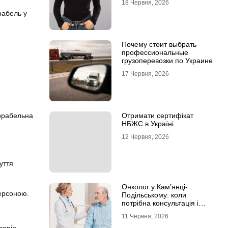
18 Червня, 2026
рабель у
Почему стоит выбрать
профессиональные
грузоперевозки по Украине
17 Червня, 2026
корабельна
Отримати сертифікат
НБЖС в Україні
12 Червня, 2026
уття
Онколог у Кам’янці-
персоною.
Подільському: коли
потрібна консультація і
чому не варто відкладати
11 Червня, 2026
обстеження?