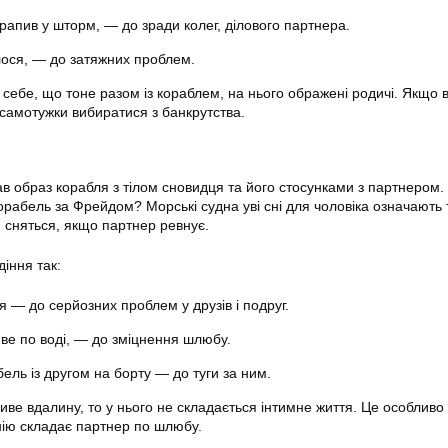
рапив у шторм, — до зради колег, ділового партнера.
ося, — до затяжних проблем.
себе, що тоне разом із кораблем, на нього ображені родичі. Якщо в
 самотужки вибиратися з банкрутства.
ав образ корабля з тілом сновидця та його стосунками з партнером
корабель за Фрейдом? Морські судна уві сні для чоловіка означають 
 сняться, якщо партнер ревнує.
іння так:
 — до серйозних проблем у друзів і подруг.
ве по воді, — до зміцнення шлюбу.
ель із другом на борту — до туги за ним.
ве вдалину, то у нього не складається інтимне життя. Це особливо
нію складає партнер по шлюбу.