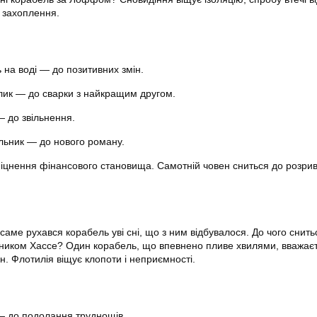
і захоплення.
 на воді — до позитивних змін.
ик — до сварки з найкращим другом.
— до звільнення.
ильник — до нового роману.
зміцнення фінансового становища. Самотній човен сниться до розри
и саме рухався корабель уві сні, що з ним відбувалося. До чого снить
нником Хассе? Один корабель, що впевнено пливе хвилями, вважає
. Флотилія віщує клопоти і неприємності.
— до подолання труднощів.