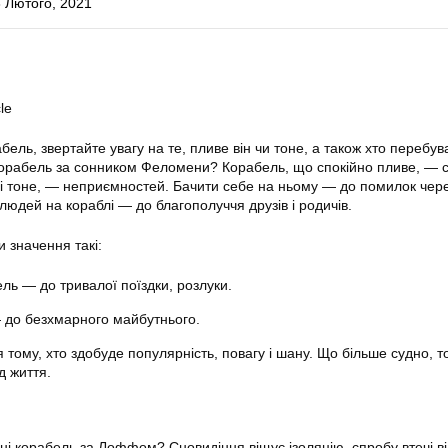
 Лютого, 2021
le
ель, звертайте увагу на те, пливе він чи тоне, а також хто перебув
 корабель за сонником Феломени? Корабель, що спокійно пливе, — 
ть і тоне, — неприємностей. Бачити себе на ньому — до помилок чер
 людей на кораблі — до благополуччя друзів і родичів.
 значення такі:
ль — до тривалої поїздки, розлуки.
 до безхмарного майбутнього.
 тому, хто здобуде популярність, повагу і шану. Що більше судно, т
д життя.
ні корабель за Лоффом? Сновидіння віщує ізоляцію, спробу втечі від