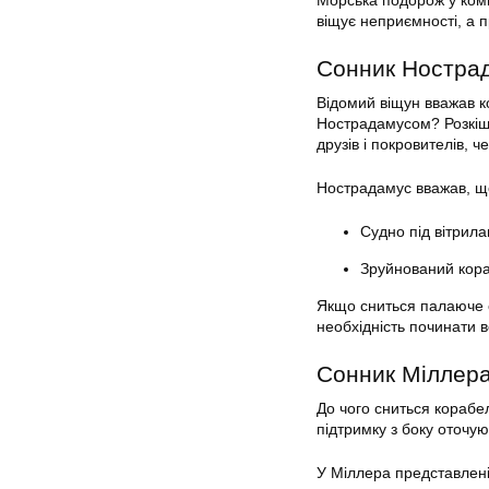
Морська подорож у комп
віщує неприємності, а 
Сонник Ностра
Відомий віщун вважав к
Нострадамусом? Розкішн
друзів і покровителів,
Нострадамус вважав, що
Судно під вітрил
Зруйнований кора
Якщо сниться палаюче с
необхідність починати в
Сонник Міллер
До чого сниться корабе
підтримку з боку оточую
У Міллера представлені