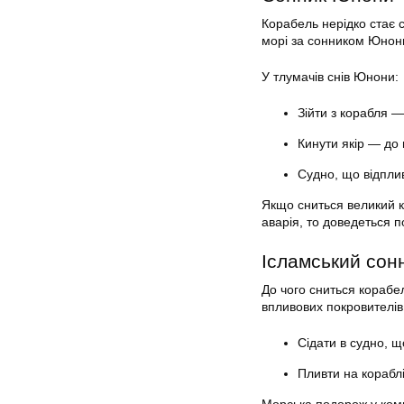
Корабель нерідко стає с
морі за сонником Юнони
У тлумачів снів Юнони:
Зійти з корабля 
Кинути якір — до 
Судно, що відплив
Якщо сниться великий к
аварія, то доведеться п
Ісламський сон
До чого сниться корабе
впливових покровителів
Сідати в судно, щ
Пливти на кораблі