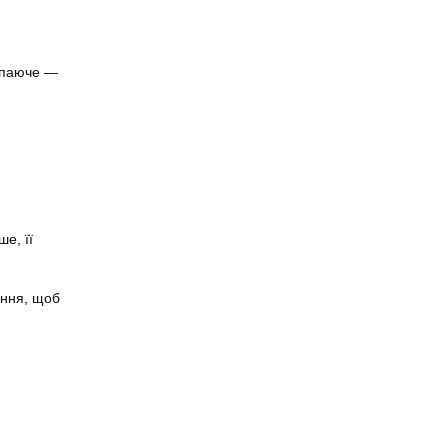
топаюче —
е, її
ання, щоб