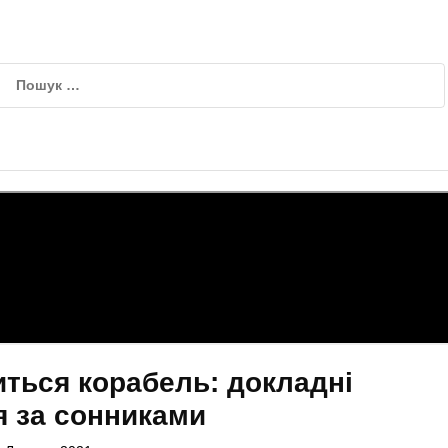
иться корабель: докладні
я за сонниками