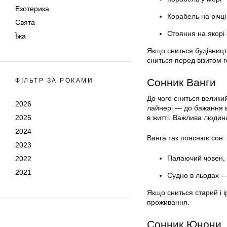
Езотерика
Корабель на річці
Свята
Стояння на якорі 
Їжа
Якщо сниться будівницт
сниться перед візитом г
Сонник Ванги
ФІЛЬТР ЗА РОКАМИ
До чого сниться велик
2026
лайнері — до бажання в
2025
в житті. Важлива людин
2024
Ванга так пояснює сон:
2023
Палаючий човен, 
2022
2021
Судно в льодах —
Якщо сниться старий і і
проживання.
Сонник Юнони