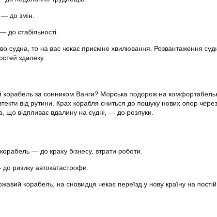
 — до змін.
— до стабільності.
во судна, то на вас чекає приємне хвилювання. Розвантаження суд
остей здалеку.
ий корабель за сонником Ванги? Морська подорож на комфортабел
текти від рутини. Крах корабля сниться до пошуку нових опор чере
а, що відпливає вдалину на судні, — до розлуки.
корабель — до краху бізнесу, втрати роботи.
 до ризику автокатастрофи.
ржавий корабель, на сновидця чекає переїзд у нову країну на пості