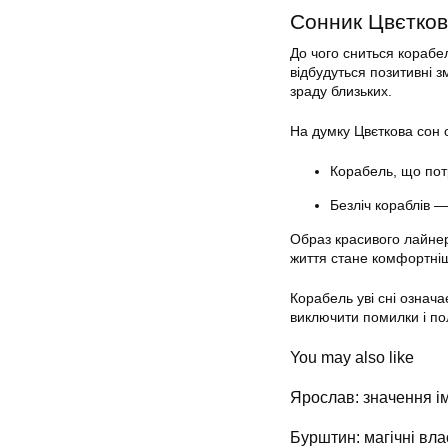
Сонник Цвєтко
До чого сниться корабе
відбудуться позитивні з
зраду близьких.
На думку Цвєткова сон 
Корабель, що пот
Безліч кораблів 
Образ красивого лайнер
життя стане комфортніш
Корабель уві сні означа
виключити помилки і пол
You may also like
Ярослав: значення ім
Бурштин: магічні вла