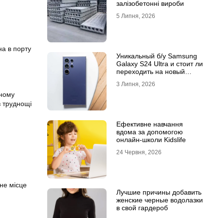
залізобетонні вироби
5 Липня, 2026
на в порту
Уникальный б/у Samsung
Galaxy S24 Ultra и стоит ли
переходить на новый
Samsung Galaxy S25 Ultra
3 Липня, 2026
ьному
з труднощі
Ефективне навчання
вдома за допомогою
онлайн-школи Kidslife
24 Червня, 2026
йне місце
Лучшие причины добавить
женские черные водолазки
в свой гардероб