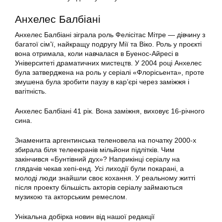
Анхелес Балбіані
Анхелес Балбіані зіграла роль Фелісітас Мітре — дівчину з
багатої сім’ї, найкращу подругу Мії та Віко. Роль у проєкті
вона отримала, коли навчалася в Буенос-Айресі в
Університеті драматичних мистецтв. У 2004 році Анхелес
була затверджена на роль у серіалі «Флорісьента», проте
змушена була зробити паузу в кар’єрі через заміжжя і
вагітність.
Анхелес Балбіані 41 рік. Вона заміжня, виховує 16-річного
сина.
Знаменита аргентинська теленовела на початку 2000-х
збирала біля телеекранів мільйони підлітків. Чим
закінчився «Бунтівний дух»? Наприкінці серіалу на
глядачів чекав хепі-енд. Усі лиходії були покарані, а
молоді люди знайшли своє кохання. У реальному житті
після проекту більшість акторів серіалу займаються
музикою та акторським ремеслом.
Унікальна добірка новин від нашої редакції