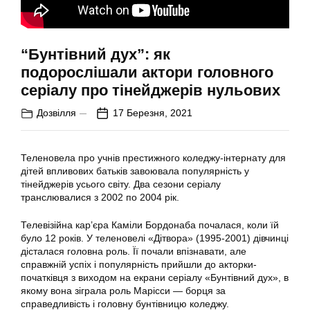
“Бунтівний дух”: як
подорослішали актори головного
серіалу про тінейджерів нульових
Дозвілля
17 Березня, 2021
Теленовела про учнів престижного коледжу-інтернату для
дітей впливових батьків завоювала популярність у
тінейджерів усього світу. Два сезони серіалу
транслювалися з 2002 по 2004 рік.
Телевізійна кар’єра Каміли Бордонаба почалася, коли їй
було 12 років. У теленовелі «Дітвора» (1995-2001) дівчинці
дісталася головна роль. Її почали впізнавати, але
справжній успіх і популярність прийшли до акторки-
початківця з виходом на екрани серіалу «Бунтівний дух», в
якому вона зіграла роль Марісси — борця за
справедливість і головну бунтівницю коледжу.