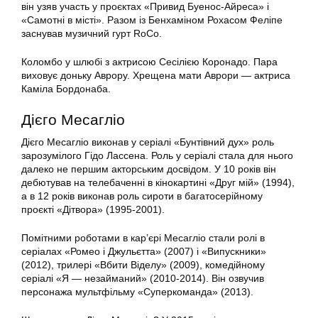
він узяв участь у проєктах «Привид Буенос-Айреса» і
«Самотні в місті». Разом із Бенхаміном Рохасом Феліпе
заснував музичний гурт RoCo.
Коломбо у шлюбі з актрисою Сесілією Коронадо. Пара
виховує доньку Аврору. Хрещена мати Аврори — актриса
Каміла Бордонаба.
Дієго Месагліо
Дієго Месагліо виконав у серіалі «Бунтівний дух» роль
зарозумілого Гідо Лассена. Роль у серіалі стала для нього
далеко не першим акторським досвідом. У 10 років він
дебютував на телебаченні в кінокартині «Друг мій» (1994),
а в 12 років виконав роль сироти в багатосерійному
проєкті «Дітвора» (1995-2001).
Помітними роботами в кар’єрі Месагліо стали ролі в
серіалах «Ромео і Джульєтта» (2007) і «Випускники»
(2012), трилері «Вбити Віделу» (2009), комедійному
серіалі «Я — незайманий» (2010-2014). Він озвучив
персонажа мультфільму «Суперкоманда» (2013).