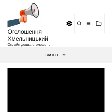
Оголошення
Перейти
Хмельницький
до
вмісту
Оголошення
Хмельницький
Онлайн дошка оголошень
ЗМІСТ