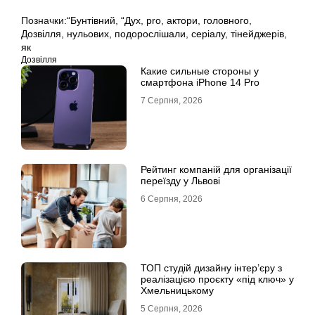
Позначки:
“Бунтівний
,
“Дух
,
pro
,
актори
,
головного
,
Дозвілля
,
нульових
,
подорослішали
,
серіалу
,
тінейджерів
,
як
Дозвілля
Какие сильные стороны у
смартфона iPhone 14 Pro
7 Серпня, 2026
Рейтинг компаній для організації
переїзду у Львові
6 Серпня, 2026
ТОП студій дизайну інтер’єру з
реалізацією проєкту «під ключ» у
Хмельницькому
5 Серпня, 2026