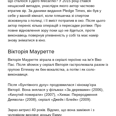
Що сталося з Дієго Месагліо? У 2015 році стався
нещасний випадок, унаслідок якого актор частково
втратив зір. За даними видання Pledge Times, він був у
себе у ванній кімнаті, коли пляшечка зі спиртом
зісковзнула з полиці, і її вміст потрапив в око. Після цього
актор переніс кілька операцій з пересадки рогівки. Про
повне відновлення зору поки що не йдеться, проте
виконавець повернув упевненість у собі та має намір
знову зніматися в кіно.
Вікторія Мауретте
Вікторія Мауретте зіграла в серіалі героїню на ім’я Віко
Пас. Після зйомок у серіалі Вікторія гастролювала разом із
групою Erreway як бек-вокалістка, а потім і як соло-
виконавиця.
Після «Бунтівного духу» продовжилася і кінокар’єра
Вікторії. Вона знялася у фільмах «За деревами» (2006),
«Кинутий помирати» (2007), «Хижак: Переродження
Диявола» (2008), серіалі «Джейк і Блейк» (2009).
Зараз актрисі 40 років. Відомо, що вона заміжня і з
чоловіком виховує доньку Емму.