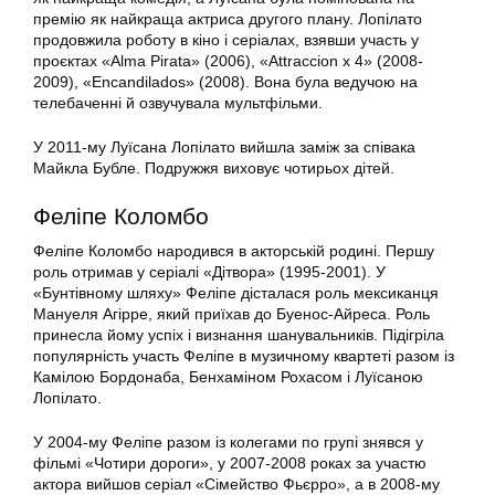
премію як найкраща актриса другого плану. Лопілато
продовжила роботу в кіно і серіалах, взявши участь у
проєктах «Alma Pirata» (2006), «Attraccion x 4» (2008-
2009), «Encandilados» (2008). Вона була ведучою на
телебаченні й озвучувала мультфільми.
У 2011-му Луїсана Лопілато вийшла заміж за співака
Майкла Бубле. Подружжя виховує чотирьох дітей.
Феліпе Коломбо
Феліпе Коломбо народився в акторській родині. Першу
роль отримав у серіалі «Дітвора» (1995-2001). У
«Бунтівному шляху» Феліпе дісталася роль мексиканця
Мануеля Агірре, який приїхав до Буенос-Айреса. Роль
принесла йому успіх і визнання шанувальників. Підігріла
популярність участь Феліпе в музичному квартеті разом із
Камілою Бордонаба, Бенхаміном Рохасом і Луїсаною
Лопілато.
У 2004-му Феліпе разом із колегами по групі знявся у
фільмі «Чотири дороги», у 2007-2008 роках за участю
актора вийшов серіал «Сімейство Фьєрро», а в 2008-му