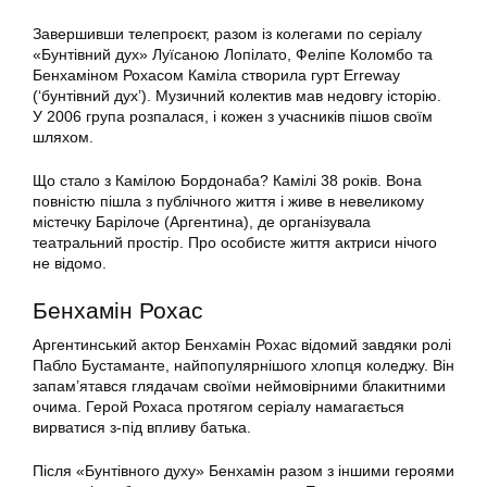
Завершивши телепроєкт, разом із колегами по серіалу
«Бунтівний дух» Луїсаною Лопілато, Феліпе Коломбо та
Бенхаміном Рохасом Каміла створила гурт Erreway
(‘бунтівний дух’). Музичний колектив мав недовгу історію.
У 2006 група розпалася, і кожен з учасників пішов своїм
шляхом.
Що стало з Камілою Бордонаба? Камілі 38 років. Вона
повністю пішла з публічного життя і живе в невеликому
містечку Барілоче (Аргентина), де організувала
театральний простір. Про особисте життя актриси нічого
не відомо.
Бенхамін Рохас
Аргентинський актор Бенхамін Рохас відомий завдяки ролі
Пабло Бустаманте, найпопулярнішого хлопця коледжу. Він
запам’ятався глядачам своїми неймовірними блакитними
очима. Герой Рохаса протягом серіалу намагається
вирватися з-під впливу батька.
Після «Бунтівного духу» Бенхамін разом з іншими героями