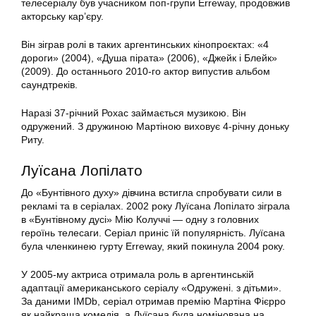
телесеріалу був учасником поп-групи Erreway, продовжив
акторську кар’єру.
Він зіграв ролі в таких аргентинських кінопроєктах: «4
дороги» (2004), «Душа пірата» (2006), «Джейк і Блейк»
(2009). До останнього 2010-го актор випустив альбом
саундтреків.
Наразі 37-річний Рохас займається музикою. Він
одружений. З дружиною Мартіною виховує 4-річну доньку
Риту.
Луїсана Лопілато
До «Бунтівного духу» дівчина встигла спробувати сили в
рекламі та в серіалах. 2002 року Луїсана Лопілато зіграла
в «Бунтівному дусі» Мію Колуччі — одну з головних
героїнь телесаги. Серіал приніс їй популярність. Луїсана
була членкинею гурту Erreway, який покинула 2004 року.
У 2005-му актриса отримала роль в аргентинській
адаптації американського серіалу «Одружені. з дітьми».
За даними IMDb, серіал отримав премію Мартіна Фієрро
як найкраща комедія, а Луїсана була номінована на