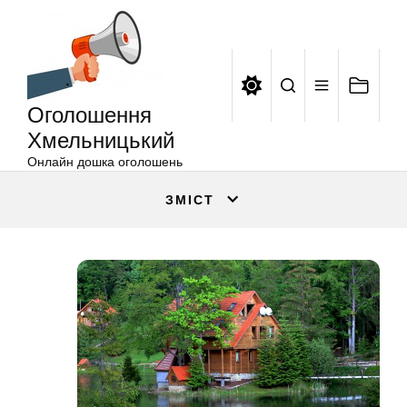
Оголошення
Перейти
Хмельницький
до
вмісту
Оголошення
Хмельницький
Онлайн дошка оголошень
ЗМІСТ