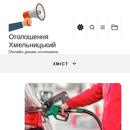
Оголошення
Перейти
Хмельницький
до
вмісту
Оголошення
Хмельницький
Онлайн дошка оголошень
ЗМІСТ