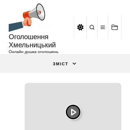
Оголошення
Перейти
Хмельницький
до
вмісту
Оголошення
Хмельницький
Онлайн дошка оголошень
ЗМІСТ